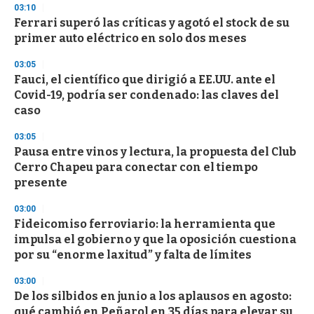
03:10
d
Ferrari superó las críticas y agotó el stock de su
s
o
primer auto eléctrico en solo dos meses
f
3
03:05
3
s
Fauci, el científico que dirigió a EE.UU. ante el
e
Covid-19, podría ser condenado: las claves del
c
caso
o
n
d
03:05
s
Pausa entre vinos y lectura, la propuesta del Club
Cerro Chapeu para conectar con el tiempo
presente
03:00
Fideicomiso ferroviario: la herramienta que
impulsa el gobierno y que la oposición cuestiona
por su “enorme laxitud” y falta de límites
03:00
De los silbidos en junio a los aplausos en agosto:
qué cambió en Peñarol en 35 días para elevar su