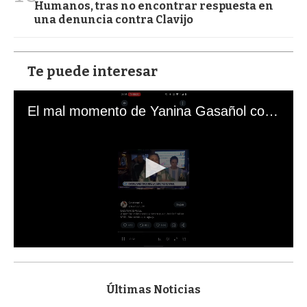
Humanos, tras no encontrar respuesta en
una denuncia contra Clavijo
Te puede interesar
El mal momento de Yanina Gasañol con un hincha argentino en "Subrayado"
0
s
e
c
Últimas Noticias
o
n