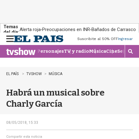
Temas
Alerta roja
Preocupaciones en INR
Bañados de Carrasco
del día:
Suscribite al 50% OFF
Ingresar
M
e
Personajes
TV y radio
Música
Cine
Series
Te
n
M
u
o
s
t
EL PAÍS
TVSHOW
MÚSICA
r
a
Habrá un musical sobre
r
b
Charly García
�
s
q
u
08/05/2018, 15:33
e
d
Compartir esta noticia