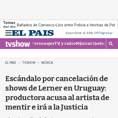
Temas
Bañados de Carrasco
Líos entre Policía e hinchas de Peña
del día:
Suscribite al 50% OFF
Ingresar
M
e
Personajes
TV y radio
Música
Cine
Series
Te
n
M
u
o
s
t
EL PAÍS
TVSHOW
MÚSICA
r
a
Escándalo por cancelación de
r
b
shows de Lerner en Uruguay:
�
s
productora acusa al artista de
q
u
mentir e irá a la Justicia
e
d