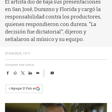
a
El artista dio de baja sus presentaciones
en San José, Durazno y Florida y cargó la
responsabilidad contra los productores,
quienes respondieron con dureza. "La
decisión fue dictatorial", dijeron y
señalaron al músico y su equipo.
07/04/2025, 19:11
Compartir esta noticia
F
W
T
L
E
a
h
w
i
m
c
a
i
n
a
e
t
t
k
i
+
Agregar El País en
b
s
t
e
l
o
A
e
d
o
p
r
I
k
p
n