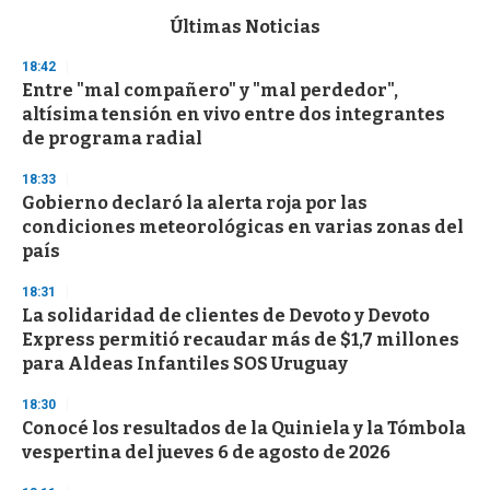
e
c
Últimas Noticias
o
n
18:42
d
Entre "mal compañero" y "mal perdedor",
s
o
altísima tensión en vivo entre dos integrantes
f
de programa radial
3
3
s
18:33
e
Gobierno declaró la alerta roja por las
c
condiciones meteorológicas en varias zonas del
o
n
país
d
s
18:31
La solidaridad de clientes de Devoto y Devoto
Express permitió recaudar más de $1,7 millones
para Aldeas Infantiles SOS Uruguay
18:30
Conocé los resultados de la Quiniela y la Tómbola
vespertina del jueves 6 de agosto de 2026