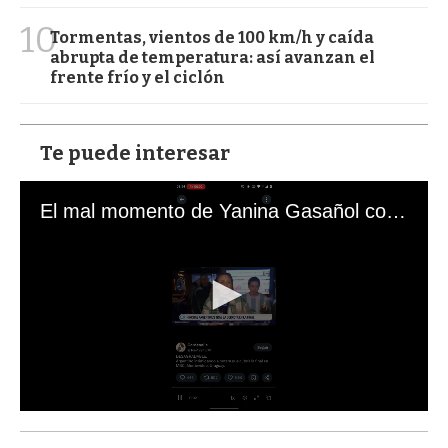
10
Tormentas, vientos de 100 km/h y caída
abrupta de temperatura: así avanzan el
frente frío y el ciclón
Te puede interesar
El mal momento de Yanina Gasañol con un hincha argentino en "Subrayado"
0
s