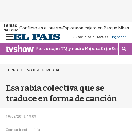
Temas
Conflicto en el puerto
Explotaron cajero en Parque Miram
del día:
Suscribite al 50% OFF
Ingresar
M
e
Personajes
TV y radio
Música
Cine
Series
Te
n
M
u
o
s
t
EL PAÍS
TVSHOW
MÚSICA
r
a
Esa rabia colectiva que se
r
b
traduce en forma de canción
�
s
q
u
10/02/2018, 19:09
e
d
Compartir esta noticia