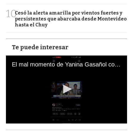
10
Cesó la alerta amarilla por vientos fuertes y
persistentes que abarcaba desde Montevideo
hasta el Chuy
Te puede interesar
El mal momento de Yanina Gasañol con un hincha argentino en "Subrayado"
0
s