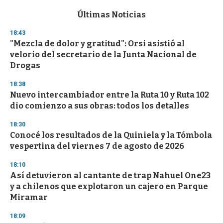
e
c
Últimas Noticias
o
n
18:43
d
"Mezcla de dolor y gratitud": Orsi asistió al
s
o
velorio del secretario de la Junta Nacional de
f
Drogas
3
3
s
18:38
e
Nuevo intercambiador entre la Ruta 10 y Ruta 102
c
dio comienzo a sus obras: todos los detalles
o
n
d
18:30
s
Conocé los resultados de la Quiniela y la Tómbola
vespertina del viernes 7 de agosto de 2026
18:10
Así detuvieron al cantante de trap Nahuel One23
y a chilenos que explotaron un cajero en Parque
Miramar
18:09