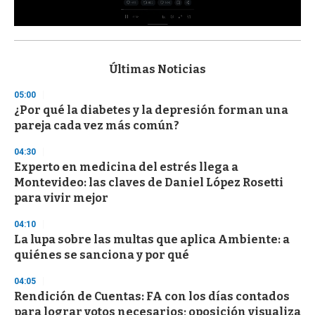
0
s
e
c
Últimas Noticias
o
n
05:00
d
¿Por qué la diabetes y la depresión forman una
s
o
pareja cada vez más común?
f
3
04:30
3
s
Experto en medicina del estrés llega a
e
Montevideo: las claves de Daniel López Rosetti
c
para vivir mejor
o
n
d
04:10
s
La lupa sobre las multas que aplica Ambiente: a
quiénes se sanciona y por qué
04:05
Rendición de Cuentas: FA con los días contados
para lograr votos necesarios; oposición visualiza