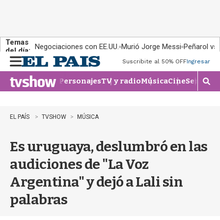
Temas
Negociaciones con EE.UU.
Murió Jorge Messi
Peñarol vs
del día:
Suscribite al 50% OFF
Ingresar
M
e
Personajes
TV y radio
Música
Cine
Series
Te
n
M
u
o
s
t
EL PAÍS
TVSHOW
MÚSICA
r
a
Es uruguaya, deslumbró en las
r
b
audiciones de "La Voz
�
s
Argentina" y dejó a Lali sin
q
u
palabras
e
d