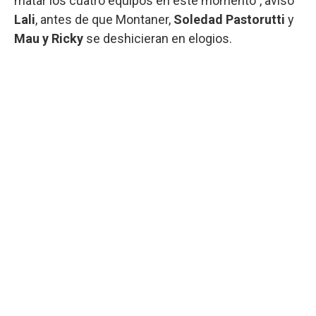
matar los cuatro equipos en este momento", avisó
Lali
, antes de que Montaner,
Soledad Pastorutti
y
Mau y Ricky
se deshicieran en elogios.