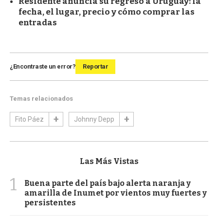
Residente anuncia su regreso a Uruguay: la
fecha, el lugar, precio y cómo comprar las
entradas
¿Encontraste un error?
Reportar
Temas relacionados
Fito Páez
Johnny Depp
Las Más Vistas
1
Buena parte del país bajo alerta naranja y
amarilla de Inumet por vientos muy fuertes y
persistentes