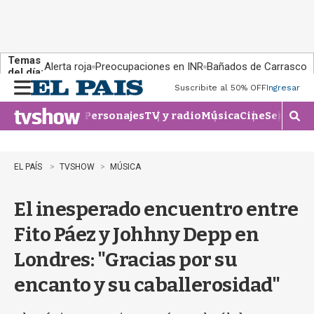
Temas
Alerta roja
Preocupaciones en INR
Bañados de Carrasco
del día:
Suscribite al 50% OFF
Ingresar
M
e
Personajes
TV y radio
Música
Cine
Series
Te
n
M
u
o
s
t
EL PAÍS
TVSHOW
MÚSICA
r
a
El inesperado encuentro entre
r
b
Fito Páez y Johhny Depp en
�
s
Londres: "Gracias por su
q
u
encanto y su caballerosidad"
e
d