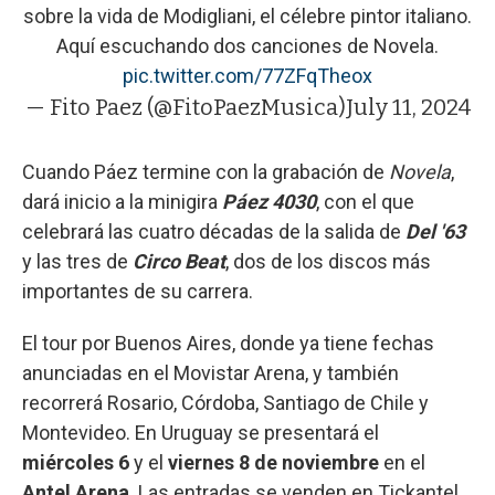
sobre la vida de Modigliani, el célebre pintor italiano.
Aquí escuchando dos canciones de Novela.
pic.twitter.com/77ZFqTheox
— Fito Paez (@FitoPaezMusica)
July 11, 2024
Cuando Páez termine con la grabación de
Novela
,
dará inicio a la minigira
Páez 4030
, con el que
celebrará las cuatro décadas de la salida de
Del '63
y las tres de
Circo Beat
, dos de los discos más
importantes de su carrera.
El tour por Buenos Aires, donde ya tiene fechas
anunciadas en el Movistar Arena, y también
recorrerá Rosario, Córdoba, Santiago de Chile y
Montevideo. En Uruguay se presentará el
miércoles 6
y el
viernes 8 de noviembre
en el
Antel Arena
. Las entradas se venden en Tickantel,