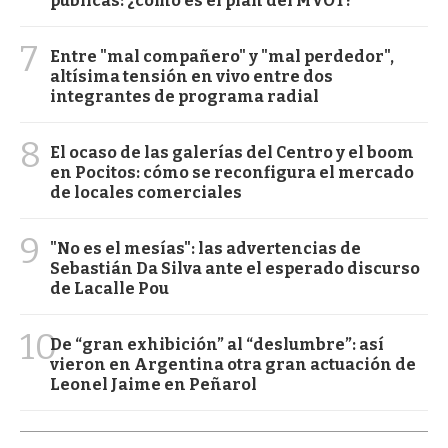
públicas: ¿cómo es el plan del MVOT?
7
Entre "mal compañero" y "mal perdedor",
altísima tensión en vivo entre dos
integrantes de programa radial
8
El ocaso de las galerías del Centro y el boom
en Pocitos: cómo se reconfigura el mercado
de locales comerciales
9
"No es el mesías": las advertencias de
Sebastián Da Silva ante el esperado discurso
de Lacalle Pou
10
De “gran exhibición” al “deslumbre”: así
vieron en Argentina otra gran actuación de
Leonel Jaime en Peñarol