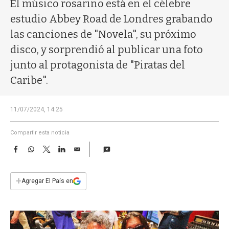
a
El músico rosarino está en el célebre
estudio Abbey Road de Londres grabando
las canciones de "Novela", su próximo
disco, y sorprendió al publicar una foto
junto al protagonista de "Piratas del
Caribe".
11/07/2024, 14:25
Compartir esta noticia
F
W
T
L
E
a
h
w
i
m
c
a
i
n
a
e
t
t
k
i
+
Agregar El País en
b
s
t
e
l
o
A
e
d
o
p
r
I
k
p
n