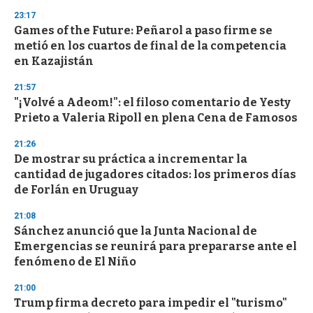
3
s
23:17
e
Games of the Future: Peñarol a paso firme se
c
metió en los cuartos de final de la competencia
o
n
en Kazajistán
d
s
21:57
"¡Volvé a Adeom!": el filoso comentario de Yesty
Prieto a Valeria Ripoll en plena Cena de Famosos
21:26
De mostrar su práctica a incrementar la
cantidad de jugadores citados: los primeros días
de Forlán en Uruguay
21:08
Sánchez anunció que la Junta Nacional de
Emergencias se reunirá para prepararse ante el
fenómeno de El Niño
21:00
Trump firma decreto para impedir el "turismo"