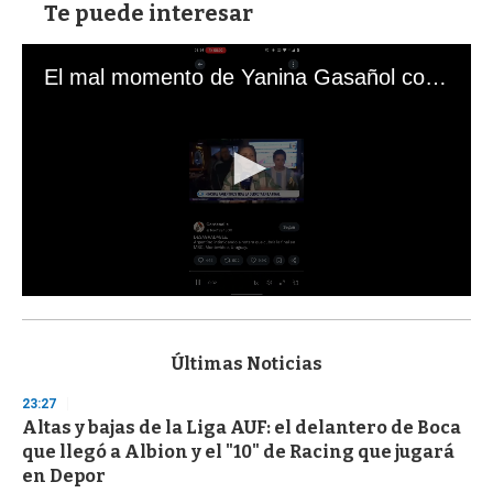
Te puede interesar
El mal momento de Yanina Gasañol con un hincha argentino en "Subrayado"
0
s
e
c
Últimas Noticias
o
n
23:27
d
Altas y bajas de la Liga AUF: el delantero de Boca
s
o
que llegó a Albion y el "10" de Racing que jugará
f
en Depor
3