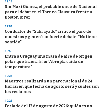
11:17
3
s
Sin Maxi Gómez, el probable once de Nacional
e
para el debut en el Torneo Clausura frente a
c
Boston River
o
n
d
11:04
s
Conductor de "Subrayado" criticó el paro de
maestros y generó un fuerte debate: "No tiene
sentido"
10:53
Entra a Uruguay una masa de aire de origen
polar que traerá frío: "Abrupta caída de
temperatura"
10:34
Maestros realizarán un paro nacional de 24
horas: en qué fecha de agosto será y cuáles son
los reclamos
10:28
Feriado del 13 de agosto de 2026: quiénes no