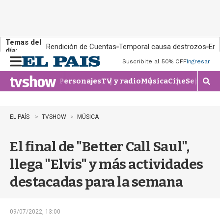
Temas del
Rendición de Cuentas
Temporal causa destrozos
En 
día:
Suscribite al 50% OFF
Ingresar
M
e
Personajes
TV y radio
Música
Cine
Series
Te
n
M
u
o
s
t
EL PAÍS
TVSHOW
MÚSICA
r
a
El final de "Better Call Saul",
r
b
llega "Elvis" y más actividades
�
s
destacadas para la semana
q
u
e
d
09/07/2022, 13:00