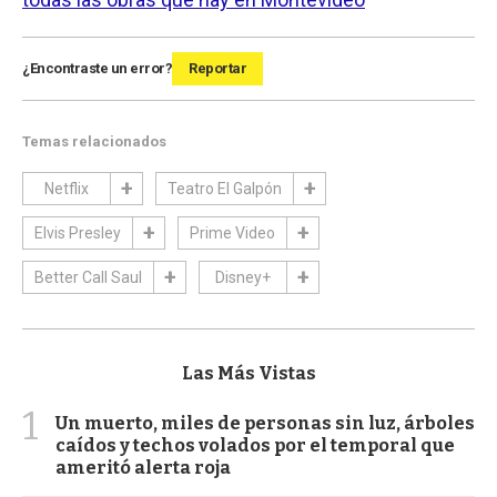
¿Encontraste un error?
Reportar
Temas relacionados
Netflix
Teatro El Galpón
Elvis Presley
Prime Video
Better Call Saul
Disney+
Las Más Vistas
1
Un muerto, miles de personas sin luz, árboles
caídos y techos volados por el temporal que
ameritó alerta roja