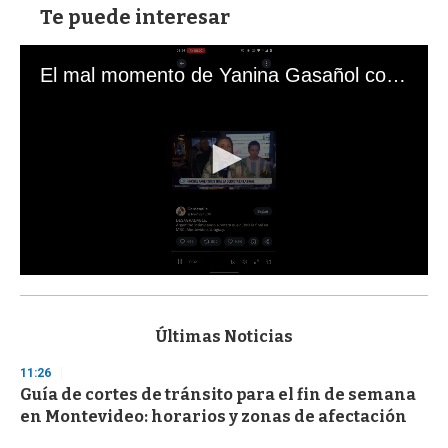
Te puede interesar
El mal momento de Yanina Gasañol con un hincha argentino en "Subrayado"
0
s
e
c
Últimas Noticias
o
n
11:26
d
Guía de cortes de tránsito para el fin de semana
s
o
en Montevideo: horarios y zonas de afectación
f
3