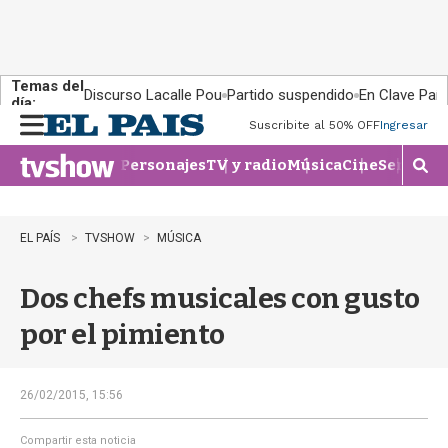
Temas del
Discurso Lacalle Pou
Partido suspendido
En Clave País
día:
Suscribite al 50% OFF
Ingresar
M
e
Personajes
TV y radio
Música
Cine
Series
Te
n
M
u
o
s
t
EL PAÍS
TVSHOW
MÚSICA
r
a
Dos chefs musicales con gusto
r
b
por el pimiento
�
s
q
u
26/02/2015, 15:56
e
d
Compartir esta noticia