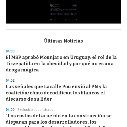
0
s
e
c
Últimas Noticias
o
n
04:30
d
El MSP aprobó Mounjaro en Uruguay: el rol de la
s
o
Tirzepatida en la obesidad y por qué no es una
f
droga mágica
3
3
s
04:02
e
Las señales que Lacalle Pou envió al PN y la
c
coalición: cómo decodifican los blancos el
o
n
discurso de su líder
d
s
04:00
Exclusivo suscriptores
"Los costos del acuerdo en la construcción se
disparan para los desarrolladores, los