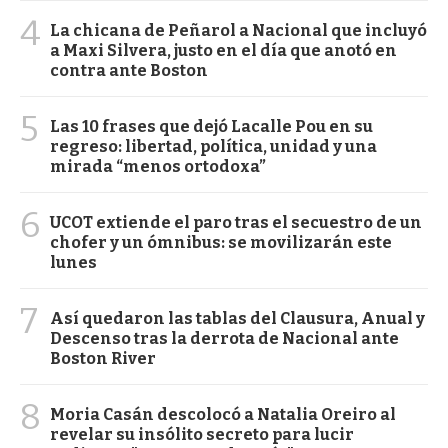
4
La chicana de Peñarol a Nacional que incluyó
a Maxi Silvera, justo en el día que anotó en
contra ante Boston
5
Las 10 frases que dejó Lacalle Pou en su
regreso: libertad, política, unidad y una
mirada “menos ortodoxa”
6
UCOT extiende el paro tras el secuestro de un
chofer y un ómnibus: se movilizarán este
lunes
7
Así quedaron las tablas del Clausura, Anual y
Descenso tras la derrota de Nacional ante
Boston River
8
Moria Casán descolocó a Natalia Oreiro al
revelar su insólito secreto para lucir