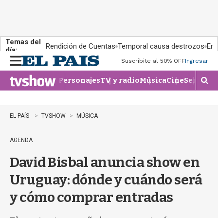
Temas del
Rendición de Cuentas
Temporal causa destrozos
En 
día:
Suscribite al 50% OFF
Ingresar
M
e
Personajes
TV y radio
Música
Cine
Series
Te
n
M
u
o
s
t
EL PAÍS
TVSHOW
MÚSICA
r
a
AGENDA
r
b
David Bisbal anuncia show en
�
s
Uruguay: dónde y cuándo será
q
u
y cómo comprar entradas
e
d