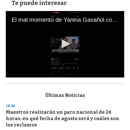
Te puede interesar
El mal momento de Yanina Gasañol con un hincha argentino en "Subrayado"
0
s
e
c
Últimas Noticias
o
n
10:34
d
Maestros realizarán un paro nacional de 24
s
o
horas: en qué fecha de agosto será y cuáles son
f
los reclamos
3