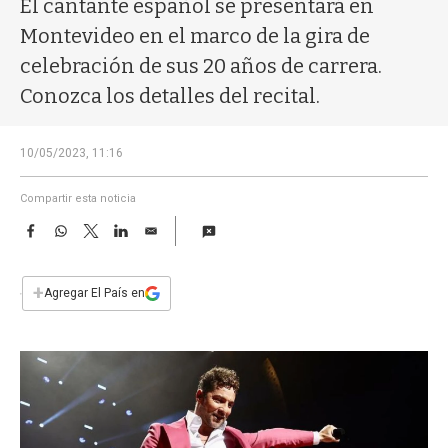
El cantante español se presentará en
a
Montevideo en el marco de la gira de
celebración de sus 20 años de carrera.
Conozca los detalles del recital.
10/05/2023, 11:16
Compartir esta noticia
F
W
T
L
E
a
h
w
i
m
c
a
i
n
a
e
t
t
k
i
+
Agregar El País en
b
s
t
e
l
o
A
e
d
o
p
r
I
k
p
n