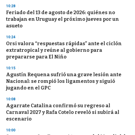
3
s
10:28
e
Feriado del 13 de agosto de 2026: quiénes no
c
trabajan en Uruguay el próximo jueves por un
o
n
asueto
d
s
10:24
Orsi valora “respuestas rápidas” ante el ciclón
extratropical y reúne al gobierno para
prepararse para El Niño
10:15
Agustín Requena sufrió una grave lesión ante
Nacional: se rompió los ligamentos y siguió
jugando en el GPC
10:08
Agarrate Catalina confirmó su regreso al
Carnaval 2027 y Rafa Cotelo reveló si subirá al
escenario
10:00