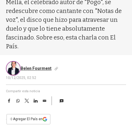
a
Mella, el celebrado autor de "Pogo", se
redescubre como cantante con "Notas de
voz", el disco que hizo para atravesar un
duelo y que lo tiene absolutamente
fascinado. Sobre eso, esta charla con El
País.
Belen Fourment
10/12/2025, 02:52
Compartir esta noticia
F
W
T
L
E
a
h
w
i
m
c
a
i
n
a
e
t
t
k
i
+
Agregar El País en
b
s
t
e
l
o
A
e
d