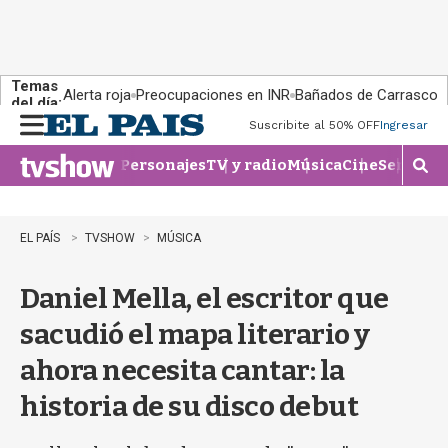
Temas
Alerta roja
Preocupaciones en INR
Bañados de Carrasco
del día:
Suscribite al 50% OFF
Ingresar
M
e
Personajes
TV y radio
Música
Cine
Series
Te
n
M
u
o
s
t
EL PAÍS
TVSHOW
MÚSICA
r
a
Daniel Mella, el escritor que
r
b
sacudió el mapa literario y
�
s
ahora necesita cantar: la
q
u
historia de su disco debut
e
d