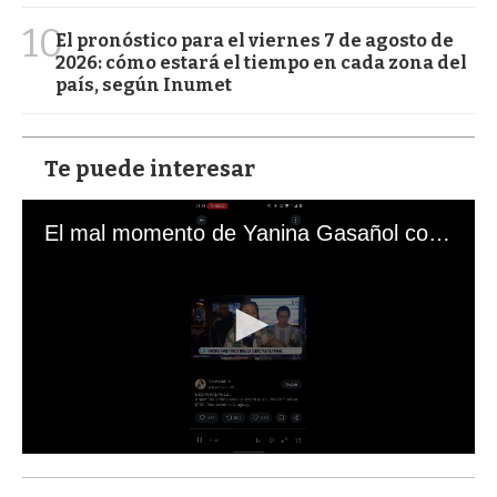
10
El pronóstico para el viernes 7 de agosto de
2026: cómo estará el tiempo en cada zona del
país, según Inumet
Te puede interesar
El mal momento de Yanina Gasañol con un hincha argentino en "Subrayado"
0
s
e