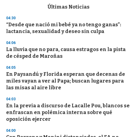
c
Últimas Noticias
o
n
04:30
d
“Desde que nació mi bebé ya no tengo ganas”:
s
o
lactancia, sexualidad y deseo sin culpa
f
3
04:06
3
s
La lluvia que no para, causa estragos en la pista
e
de césped de Maroñas
c
o
04:05
n
d
En Paysandú y Florida esperan que decenas de
s
miles vayan a ver al Papa; buscan lugares para
las misas al aire libre
04:03
En la previa a discurso de Lacalle Pou, blancos se
enfrascan en polémica interna sobre qué
oposición ejercer
04:00