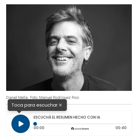
o
p
r
I
k
p
n
Daniel Mella.
Foto: Manuel Rodríguez Rico
×
Toca para escuchar
ESCUCHÁ EL RESUMEN HECHO CON IA
Tiempo transcurrido: 0 segundos
Durac
00:00
00:40