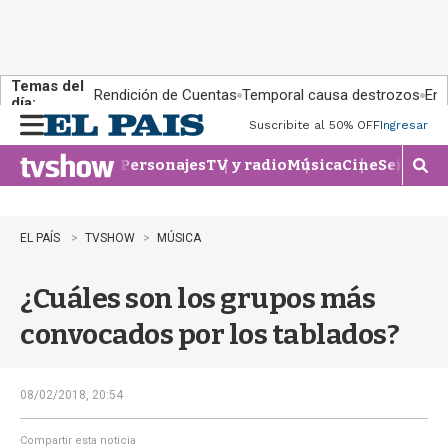
Temas del
Rendición de Cuentas
Temporal causa destrozos
En 
día:
Suscribite al 50% OFF
Ingresar
M
e
Personajes
TV y radio
Música
Cine
Series
Te
n
M
u
o
s
t
EL PAÍS
TVSHOW
MÚSICA
r
a
¿Cuáles son los grupos más
r
b
convocados por los tablados?
�
s
q
u
08/02/2018, 20:54
e
d
Compartir esta noticia