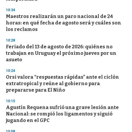
3
3
s
10:34
e
Maestros realizarán un paro nacional de 24
c
horas: en qué fecha de agosto será y cuáles son
o
n
los reclamos
d
s
10:28
Feriado del 13 de agosto de 2026: quiénes no
trabajan en Uruguay el próximo jueves por un
asueto
10:24
Orsi valora “respuestas rápidas” ante el ciclón
extratropical y reúne al gobierno para
prepararse para El Niño
10:15
Agustín Requena sufrió una grave lesión ante
Nacional: se rompió los ligamentos y siguió
jugando en el GPC
10:08