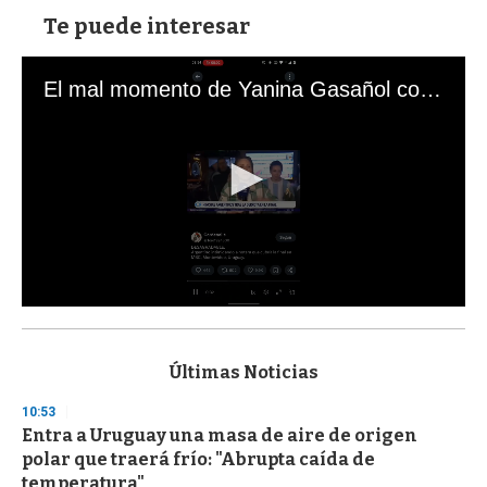
Te puede interesar
El mal momento de Yanina Gasañol con un hincha argentino en "Subrayado"
0
s
e
c
Últimas Noticias
o
n
10:53
d
Entra a Uruguay una masa de aire de origen
s
o
polar que traerá frío: "Abrupta caída de
f
temperatura"