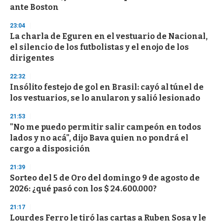
f
ante Boston
3
3
s
23:04
e
La charla de Eguren en el vestuario de Nacional,
c
el silencio de los futbolistas y el enojo de los
o
n
dirigentes
d
s
22:32
Insólito festejo de gol en Brasil: cayó al túnel de
los vestuarios, se lo anularon y salió lesionado
21:53
"No me puedo permitir salir campeón en todos
lados y no acá", dijo Bava quien no pondrá el
cargo a disposición
21:39
Sorteo del 5 de Oro del domingo 9 de agosto de
2026: ¿qué pasó con los $ 24.600.000?
21:17
Lourdes Ferro le tiró las cartas a Ruben Sosa y le