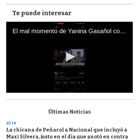
Te puede interesar
El mal momento de Yanina Gasañol con un hincha argentino en "Subrayado"
0
s
e
c
Últimas Noticias
o
n
23:14
d
La chicana de Peñarol a Nacional que incluyó a
s
o
Maxi Silvera, justo en el día que anotó en contra