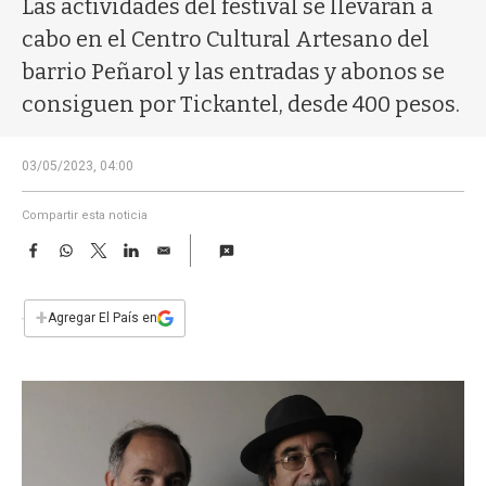
Las actividades del festival se llevarán a
a
cabo en el Centro Cultural Artesano del
barrio Peñarol y las entradas y abonos se
consiguen por Tickantel, desde 400 pesos.
03/05/2023, 04:00
Compartir esta noticia
F
W
T
L
E
a
h
w
i
m
c
a
i
n
a
e
t
t
k
i
+
Agregar El País en
b
s
t
e
l
o
A
e
d
o
p
r
I
k
p
n