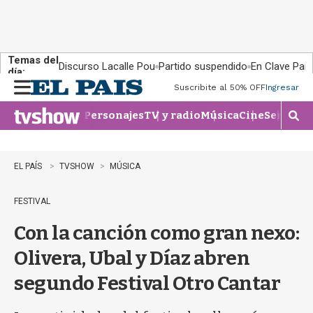
Temas del
Discurso Lacalle Pou
Partido suspendido
En Clave País
día:
Suscribite al 50% OFF
Ingresar
M
e
Personajes
TV y radio
Música
Cine
Series
Te
n
M
u
o
s
t
EL PAÍS
TVSHOW
MÚSICA
r
a
FESTIVAL
r
b
Con la canción como gran nexo:
�
s
Olivera, Ubal y Díaz abren
q
u
segundo Festival Otro Cantar
e
d