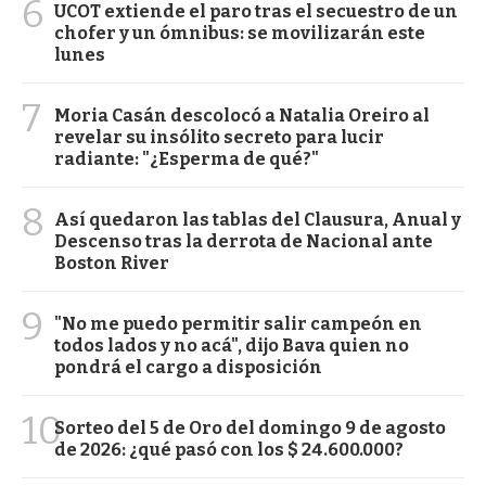
6
UCOT extiende el paro tras el secuestro de un
chofer y un ómnibus: se movilizarán este
lunes
7
Moria Casán descolocó a Natalia Oreiro al
revelar su insólito secreto para lucir
radiante: "¿Esperma de qué?"
8
Así quedaron las tablas del Clausura, Anual y
Descenso tras la derrota de Nacional ante
Boston River
9
"No me puedo permitir salir campeón en
todos lados y no acá", dijo Bava quien no
pondrá el cargo a disposición
10
Sorteo del 5 de Oro del domingo 9 de agosto
de 2026: ¿qué pasó con los $ 24.600.000?