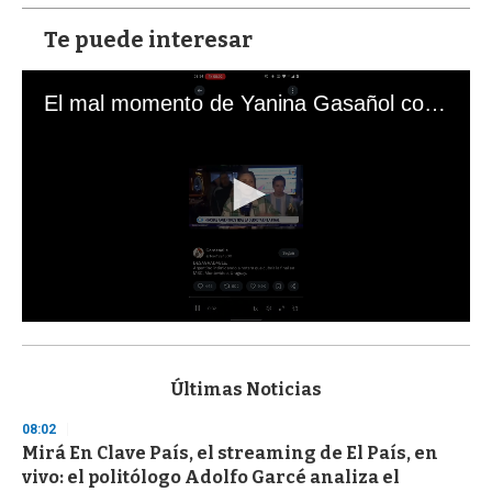
Te puede interesar
El mal momento de Yanina Gasañol con un hincha argentino en "Subrayado"
0
s
e
c
Últimas Noticias
o
n
08:02
d
Mirá En Clave País, el streaming de El País, en
s
o
vivo: el politólogo Adolfo Garcé analiza el
f