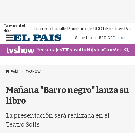
Temas del
Discurso Lacalle Pou
Paro de UCOT
En Clave País
día:
Suscribite al 50% OFF
Ingresar
M
e
Personajes
TV y radio
Música
Cine
Series
Te
n
M
u
o
s
t
EL PAÍS
TVSHOW
r
a
Mañana "Barro negro" lanza su
r
b
libro
�
s
q
La presentación será realizada en el
u
Teatro Solís
e
d