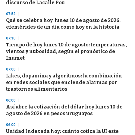
discurso de Lacalle Pou
3
3
s
07:52
e
Qué se celebra hoy, lunes 10 de agosto de 2026:
c
efemérides de un día como hoy en la historia
o
n
d
07:10
s
Tiempo de hoy lunes 10 de agosto: temperaturas,
vientos y nubosidad, según el pronóstico de
Inumet
07:00
Likes, dopamina y algoritmos: la combinación
en redes sociales que enciende alarmas por
trastornos alimentarios
06:00
Así abre la cotización del dólar hoy lunes 10 de
agosto de 2026 en pesos uruguayos
06:00
Unidad Indexada hoy: cuánto cotiza la UI este