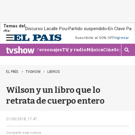
Temas del
Discurso Lacalle Pou
Partido suspendido
En Clave País
día:
Suscribite al 50% OFF
Ingresar
M
e
Personajes
TV y radio
Música
Cine
Series
Te
n
M
u
o
s
t
EL PAÍS
TVSHOW
LIBROS
r
a
Wilson y un libro que lo
r
b
retrata de cuerpo entero
�
s
q
u
21/05/2018, 17:47
e
d
Compartir esta noticia