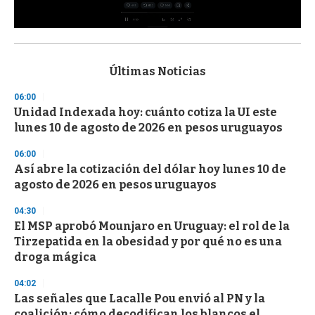
0
s
e
c
Últimas Noticias
o
n
06:00
d
Unidad Indexada hoy: cuánto cotiza la UI este
s
o
lunes 10 de agosto de 2026 en pesos uruguayos
f
3
06:00
3
s
Así abre la cotización del dólar hoy lunes 10 de
e
agosto de 2026 en pesos uruguayos
c
o
04:30
n
d
El MSP aprobó Mounjaro en Uruguay: el rol de la
s
Tirzepatida en la obesidad y por qué no es una
droga mágica
04:02
Las señales que Lacalle Pou envió al PN y la
coalición: cómo decodifican los blancos el