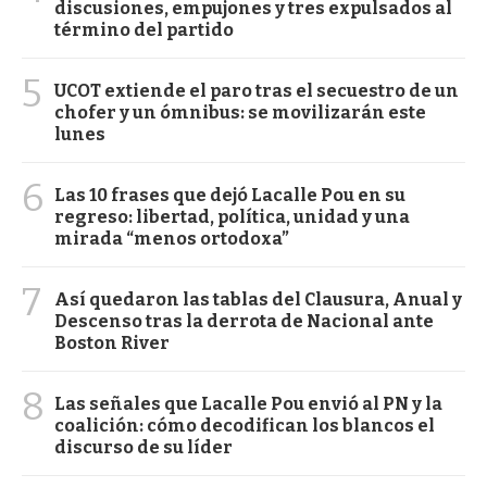
discusiones, empujones y tres expulsados al
término del partido
5
UCOT extiende el paro tras el secuestro de un
chofer y un ómnibus: se movilizarán este
lunes
6
Las 10 frases que dejó Lacalle Pou en su
regreso: libertad, política, unidad y una
mirada “menos ortodoxa”
7
Así quedaron las tablas del Clausura, Anual y
Descenso tras la derrota de Nacional ante
Boston River
8
Las señales que Lacalle Pou envió al PN y la
coalición: cómo decodifican los blancos el
discurso de su líder