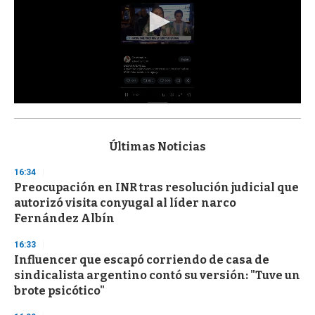
0
s
e
c
Últimas Noticias
o
n
16:34
d
Preocupación en INR tras resolución judicial que
s
o
autorizó visita conyugal al líder narco
f
Fernández Albín
3
3
s
16:33
e
Influencer que escapó corriendo de casa de
c
sindicalista argentino contó su versión: "Tuve un
o
n
brote psicótico"
d
s