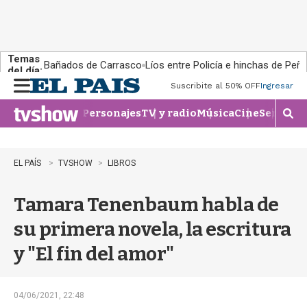
Temas
Bañados de Carrasco
Líos entre Policía e hinchas de Peña
del día:
Suscribite al 50% OFF
Ingresar
M
e
Personajes
TV y radio
Música
Cine
Series
Te
n
M
u
o
s
t
EL PAÍS
TVSHOW
LIBROS
r
a
Tamara Tenenbaum habla de
r
b
su primera novela, la escritura
�
s
y "El fin del amor"
q
u
e
d
04/06/2021, 22:48