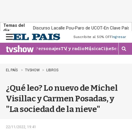
Temas del
Discurso Lacalle Pou
Paro de UCOT
En Clave País
día:
Suscribite al 50% OFF
Ingresar
M
e
Personajes
TV y radio
Música
Cine
Series
Te
n
M
u
o
s
t
EL PAÍS
TVSHOW
LIBROS
r
a
¿Qué leo? Lo nuevo de Michel
r
b
Visillac y Carmen Posadas, y
�
s
"La sociedad de la nieve"
q
u
e
d
22/11/2022, 19:41