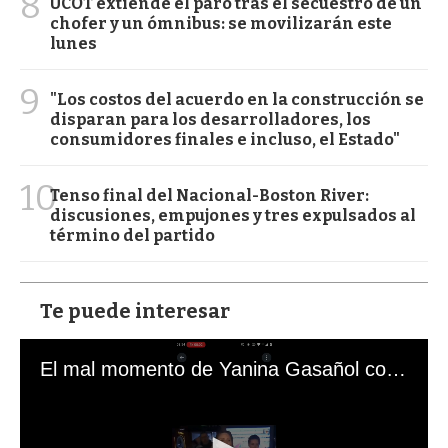
8
UCOT extiende el paro tras el secuestro de un
chofer y un ómnibus: se movilizarán este
lunes
9
"Los costos del acuerdo en la construcción se
disparan para los desarrolladores, los
consumidores finales e incluso, el Estado"
10
Tenso final del Nacional-Boston River:
discusiones, empujones y tres expulsados al
término del partido
Te puede interesar
El mal momento de Yanina Gasañol con un hincha argentino en "Subrayado"