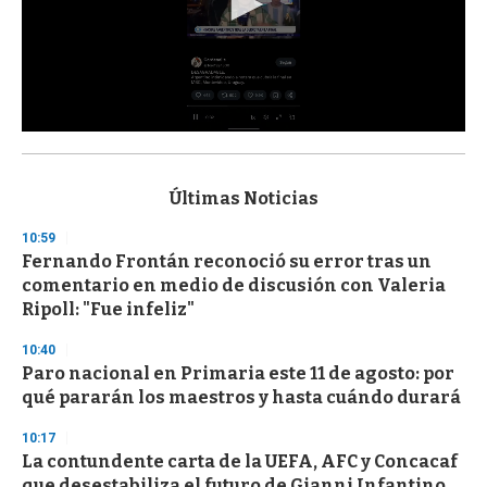
0
s
e
c
Últimas Noticias
o
n
10:59
d
Fernando Frontán reconoció su error tras un
s
o
comentario en medio de discusión con Valeria
f
Ripoll: "Fue infeliz"
3
3
s
10:40
e
Paro nacional en Primaria este 11 de agosto: por
c
qué pararán los maestros y hasta cuándo durará
o
n
d
10:17
s
La contundente carta de la UEFA, AFC y Concacaf
que desestabiliza el futuro de Gianni Infantino