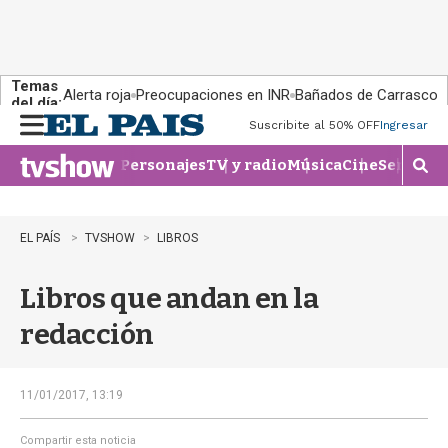
Temas
Alerta roja
Preocupaciones en INR
Bañados de Carrasco
del día:
Suscribite al 50% OFF
Ingresar
M
e
Personajes
TV y radio
Música
Cine
Series
Te
n
M
u
o
s
t
EL PAÍS
TVSHOW
LIBROS
r
a
Libros que andan en la
r
b
redacción
�
s
q
u
11/01/2017, 13:19
e
d
Compartir esta noticia