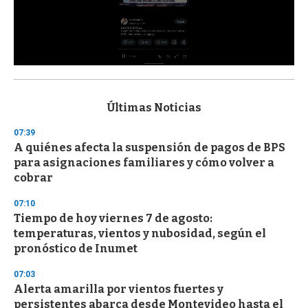
0
s
e
c
Últimas Noticias
o
n
07:39
d
A quiénes afecta la suspensión de pagos de BPS
s
o
para asignaciones familiares y cómo volver a
f
cobrar
3
3
s
07:10
e
Tiempo de hoy viernes 7 de agosto:
c
temperaturas, vientos y nubosidad, según el
o
n
pronóstico de Inumet
d
s
07:03
Alerta amarilla por vientos fuertes y
persistentes abarca desde Montevideo hasta el