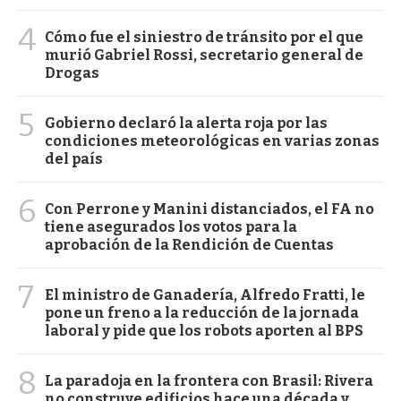
4
Cómo fue el siniestro de tránsito por el que
murió Gabriel Rossi, secretario general de
Drogas
5
Gobierno declaró la alerta roja por las
condiciones meteorológicas en varias zonas
del país
6
Con Perrone y Manini distanciados, el FA no
tiene asegurados los votos para la
aprobación de la Rendición de Cuentas
7
El ministro de Ganadería, Alfredo Fratti, le
pone un freno a la reducción de la jornada
laboral y pide que los robots aporten al BPS
8
La paradoja en la frontera con Brasil: Rivera
no construye edificios hace una década y