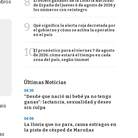
8
El boleto ganador de la Lotería Nacional
libros
de España del jueves 6 de agosto de 2026 y
los números con reintegro
9
Qué significa la alerta roja decretada por
el gobierno y cómo se activa la operativa
en el país
10
El pronóstico para el viernes 7 de agosto
de 2026: cómo estará el tiempo en cada
zona del país, según Inumet
Últimas Noticias
04:30
“Desde que nació mi bebé ya no tengo
ganas”: lactancia, sexualidad y deseo
aís
sin culpa
04:06
La lluvia que no para, causa estragos en
la pista de césped de Maroñas
as