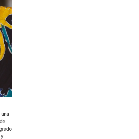
e una
 de
 grado
 y