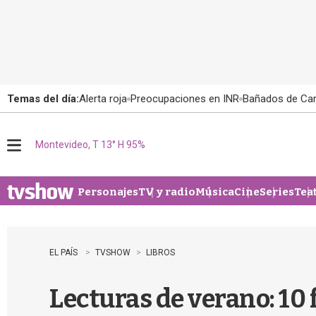
Temas del día:
Alerta roja
Preocupaciones en INR
Bañados de Ca
Montevideo, T 13° H 95%
M
e
n
u
Personajes
TV y radio
Música
Cine
Series
Tea
EL PAÍS
TVSHOW
LIBROS
Lecturas de verano: 10