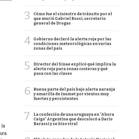
3
Cómo fue el siniestro de tránsito por el
que murió Gabriel Rossi, secretario
general de Drogas
4
Gobierno declaró la alerta roja por las
condiciones meteorológicas en varias
zonas del país
5
Director del Sinae explicó qué implica la
alerta roja para zonas costeras y qué
pasa con las clases
6
Buena parte del país bajo alerta naranja
y amarilla de Inumet por vientos muy
fuertes y persistentes
7
La confesión de una uruguaya en "Ahora
Caigo" Argentina que descolocó a Darío
Barassi y se hizo viral
 la
ura.