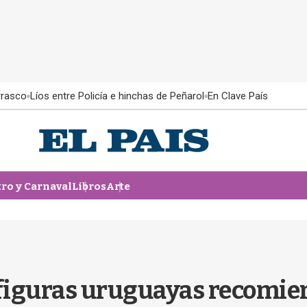
rrasco
Líos entre Policía e hinchas de Peñarol
En Clave País
tro y Carnaval
Libros
Arte
 figuras uruguayas recomien