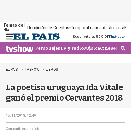
Temas del
Rendición de Cuentas
Temporal causa destrozos
En 
día:
Suscribite al 50% OFF
Ingresar
M
e
Personajes
TV y radio
Música
Cine
Series
Te
n
M
u
o
s
t
EL PAÍS
TVSHOW
LIBROS
r
a
La poetisa uruguaya Ida Vitale
r
b
ganó el premio Cervantes 2018
�
s
q
u
15/11/2018, 12:49
e
d
Compartir esta noticia