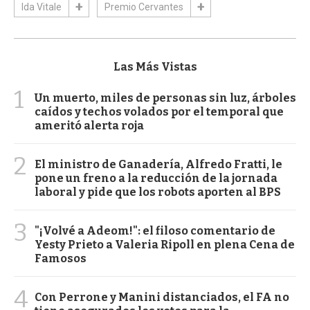
Ida Vitale
Premio Cervantes
Las Más Vistas
1
Un muerto, miles de personas sin luz, árboles
caídos y techos volados por el temporal que
ameritó alerta roja
2
El ministro de Ganadería, Alfredo Fratti, le
pone un freno a la reducción de la jornada
laboral y pide que los robots aporten al BPS
3
"¡Volvé a Adeom!": el filoso comentario de
Yesty Prieto a Valeria Ripoll en plena Cena de
Famosos
4
Con Perrone y Manini distanciados, el FA no