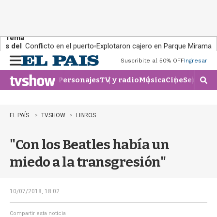
Tema
s del
Conflicto en el puerto
Explotaron cajero en Parque Miramar
día:
Suscribite al 50% OFF
Ingresar
M
e
Personajes
TV y radio
Música
Cine
Series
Te
n
M
u
o
s
t
EL PAÍS
TVSHOW
LIBROS
r
a
"Con los Beatles había un
r
b
miedo a la transgresión"
�
s
q
u
10/07/2018, 18:02
e
d
Compartir esta noticia