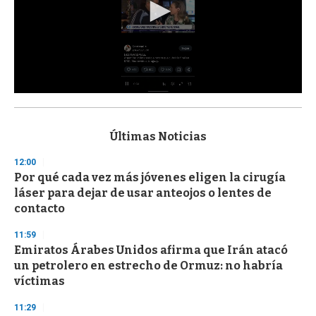
0
s
e
c
Últimas Noticias
o
n
12:00
d
Por qué cada vez más jóvenes eligen la cirugía
s
o
láser para dejar de usar anteojos o lentes de
f
contacto
3
3
s
11:59
e
Emiratos Árabes Unidos afirma que Irán atacó
c
un petrolero en estrecho de Ormuz: no habría
o
n
víctimas
d
s
11:29