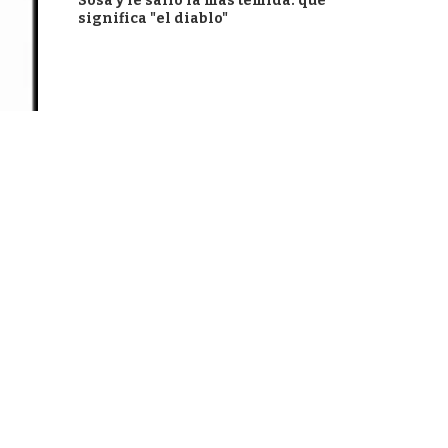
Sosa y le salió la más temida: qué
significa "el diablo"