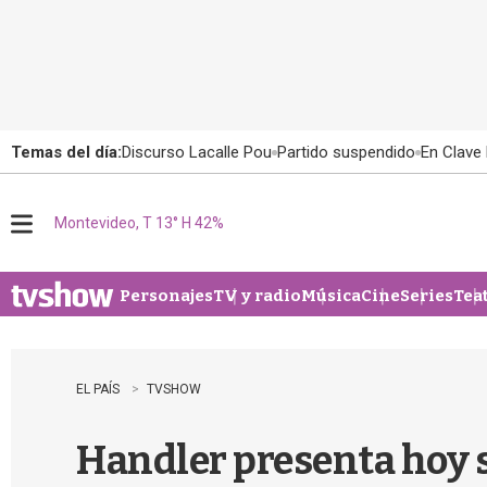
Temas del día:
Discurso Lacalle Pou
Partido suspendido
En Clave 
Montevideo, T 13° H 42%
M
e
n
u
Personajes
TV y radio
Música
Cine
Series
Tea
EL PAÍS
TVSHOW
Handler presenta hoy s