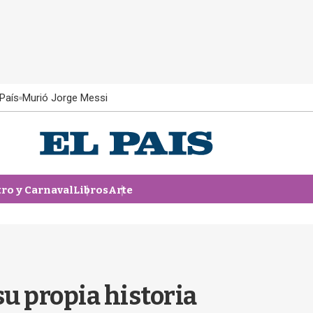
País
Murió Jorge Messi
tro y Carnaval
Libros
Arte
u propia historia