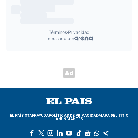
EL PAÍS STAFF
AYUDA
POLÍTICAS DE PRIVACIDAD
MAPA DEL SITIO
ANUNCIANTES
f
t
i
l
y
t
g
w
t