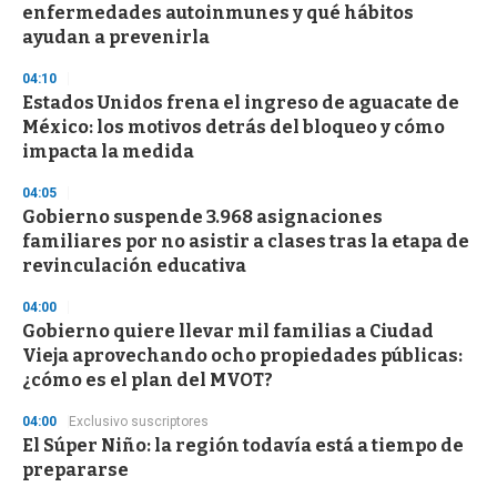
enfermedades autoinmunes y qué hábitos
o
n
ayudan a prevenirla
d
s
04:10
Estados Unidos frena el ingreso de aguacate de
México: los motivos detrás del bloqueo y cómo
impacta la medida
04:05
Gobierno suspende 3.968 asignaciones
familiares por no asistir a clases tras la etapa de
revinculación educativa
04:00
Gobierno quiere llevar mil familias a Ciudad
Vieja aprovechando ocho propiedades públicas:
¿cómo es el plan del MVOT?
04:00
Exclusivo suscriptores
El Súper Niño: la región todavía está a tiempo de
prepararse