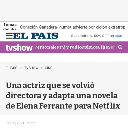
Temas
Conexión Ganadera
Inumet advierte por ciclón extratropi
del día:
Suscribite al 50% OFF
Ingresar
M
e
Personajes
TV y radio
Música
Cine
Series
Te
n
M
u
o
s
t
EL PAÍS
TVSHOW
CINE
r
a
Una actriz que se volvió
r
b
directora y adapta una novela
�
s
de Elena Ferrante para Netflix
q
u
e
d
31/12/2021, 16:27