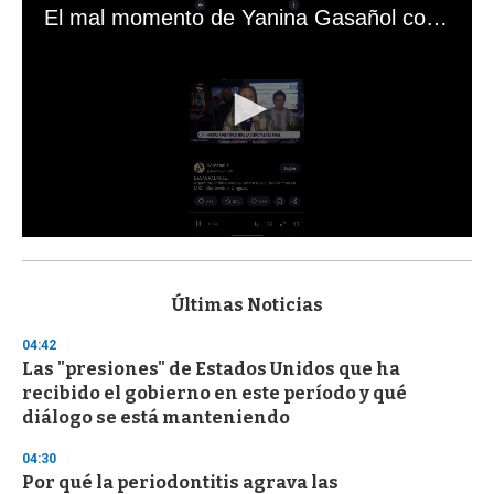
El mal momento de Yanina Gasañol con un hincha argentino en "Subrayado"
0
s
e
c
Últimas Noticias
o
n
04:42
d
Las "presiones" de Estados Unidos que ha
s
o
recibido el gobierno en este período y qué
f
diálogo se está manteniendo
3
3
s
04:30
e
Por qué la periodontitis agrava las
c