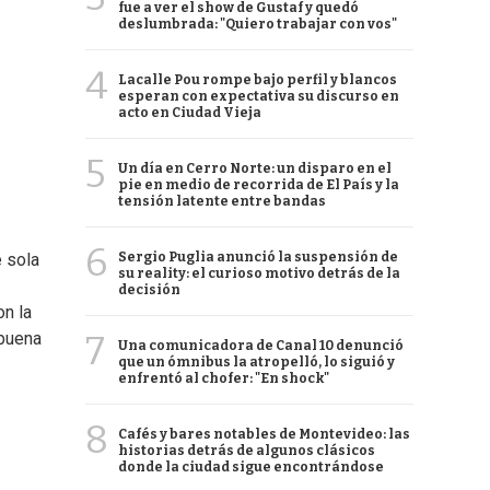
fue a ver el show de Gustaf y quedó
deslumbrada: "Quiero trabajar con vos"
4
Lacalle Pou rompe bajo perfil y blancos
esperan con expectativa su discurso en
acto en Ciudad Vieja
5
Un día en Cerro Norte: un disparo en el
pie en medio de recorrida de El País y la
tensión latente entre bandas
6
Sergio Puglia anunció la suspensión de
e sola
su reality: el curioso motivo detrás de la
decisión
on la
7
 buena
Una comunicadora de Canal 10 denunció
que un ómnibus la atropelló, lo siguió y
enfrentó al chofer: "En shock"
8
Cafés y bares notables de Montevideo: las
historias detrás de algunos clásicos
donde la ciudad sigue encontrándose