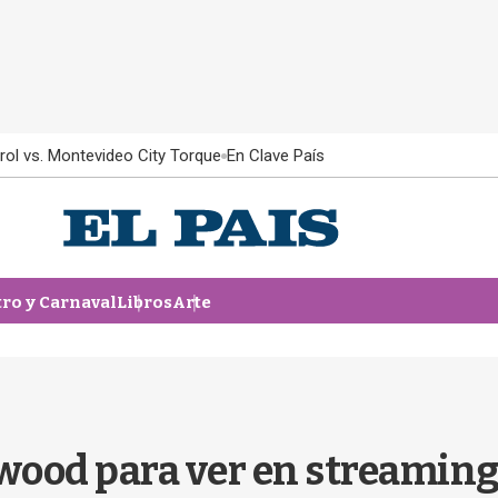
rol vs. Montevideo City Torque
En Clave País
tro y Carnaval
Libros
Arte
ywood para ver en streamin