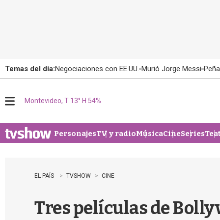
Temas del día:
Negociaciones con EE.UU.
Murió Jorge Messi
Peña
Montevideo, T 13° H 54%
M
e
n
u
Personajes
TV y radio
Música
Cine
Series
Tea
EL PAÍS
TVSHOW
CINE
Tres películas de Boll