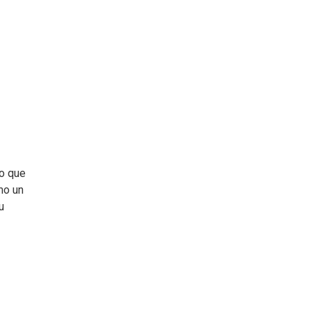
no que
mo un
u