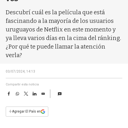
a
Descubrí cuál es la película que está
fascinando a la mayoría de los usuarios
uruguayos de Netflix en este momento y
ya lleva varios días en la cima del ránking.
¿Por qué te puede llamar la atención
verla?
03/07/2024, 14:13
Compartir esta noticia
F
W
T
L
E
a
h
w
i
m
c
a
i
n
a
e
t
t
k
i
+
Agregar El País en
b
s
t
e
l
o
A
e
d
o
p
r
I