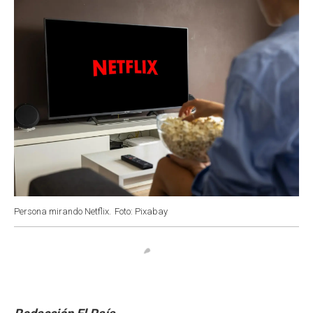
k
p
n
Persona mirando Netflix.
Foto: Pixabay