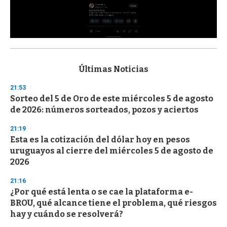
0
s
e
c
Últimas Noticias
o
n
21:53
d
Sorteo del 5 de Oro de este miércoles 5 de agosto
s
o
de 2026: números sorteados, pozos y aciertos
f
3
21:19
3
s
Esta es la cotización del dólar hoy en pesos
e
uruguayos al cierre del miércoles 5 de agosto de
c
2026
o
n
d
21:16
s
¿Por qué está lenta o se cae la plataforma e-
BROU, qué alcance tiene el problema, qué riesgos
hay y cuándo se resolverá?