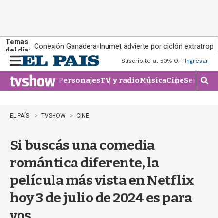
Temas
Conexión Ganadera
Inumet advierte por ciclón extratropi
del día:
Suscribite al 50% OFF
Ingresar
M
e
Personajes
TV y radio
Música
Cine
Series
Te
n
M
u
o
s
t
EL PAÍS
TVSHOW
CINE
r
a
Si buscás una comedia
r
b
romántica diferente, la
�
s
película más vista en Netflix
q
u
hoy 3 de julio de 2024 es para
e
d
vos