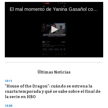
El mal momento de Yanina Gasañol con un hincha argentino en "Subrayado"
0
s
e
c
Últimas Noticias
o
n
10:11
d
"House of the Dragon": cuándo se estrena la
s
o
cuarta temporada y qué se sabe sobre el final de
f
la serie en HBO
3
3
s
10:00