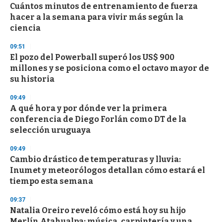
e
Cuántos minutos de entrenamiento de fuerza
c
hacer a la semana para vivir más según la
o
n
ciencia
d
s
09:51
El pozo del Powerball superó los US$ 900
millones y se posiciona como el octavo mayor de
su historia
09:49
A qué hora y por dónde ver la primera
conferencia de Diego Forlán como DT de la
selección uruguaya
09:49
Cambio drástico de temperaturas y lluvia:
Inumet y meteorólogos detallan cómo estará el
tiempo esta semana
09:37
Natalia Oreiro reveló cómo está hoy su hijo
Merlín Atahualpa: música, carpintería y una