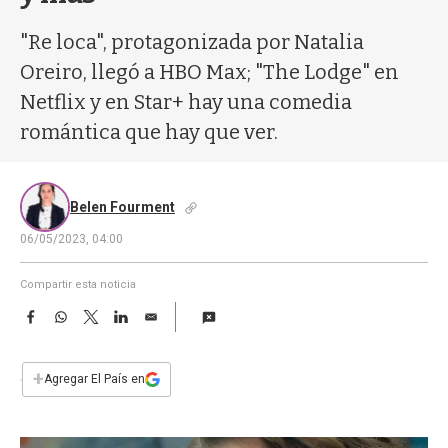
a
"Re loca", protagonizada por Natalia
Oreiro, llegó a HBO Max; "The Lodge" en
Netflix y en Star+ hay una comedia
romántica que hay que ver.
Belen Fourment
06/05/2023, 04:00
Compartir esta noticia
F
W
T
L
E
a
h
w
i
m
c
a
i
n
a
e
t
t
k
i
+
Agregar El País en
b
s
t
e
l
o
A
e
d
o
p
r
I