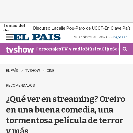
Temas del
Discurso Lacalle Pou
Paro de UCOT
En Clave País
día:
Suscribite al 50% OFF
Ingresar
M
e
Personajes
TV y radio
Música
Cine
Series
Te
n
M
u
o
s
t
EL PAÍS
TVSHOW
CINE
r
a
RECOMENDADOS
r
b
¿Qué ver en streaming? Oreiro
�
s
en una buena comedia, una
q
u
tormentosa película de terror
e
d
y más