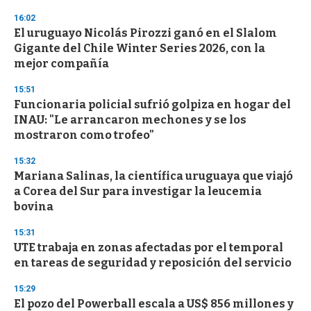
o
16:02
n
d
El uruguayo Nicolás Pirozzi ganó en el Slalom
s
Gigante del Chile Winter Series 2026, con la
mejor compañía
15:51
Funcionaria policial sufrió golpiza en hogar del
INAU: "Le arrancaron mechones y se los
mostraron como trofeo"
15:32
Mariana Salinas, la científica uruguaya que viajó
a Corea del Sur para investigar la leucemia
bovina
15:31
UTE trabaja en zonas afectadas por el temporal
en tareas de seguridad y reposición del servicio
15:29
El pozo del Powerball escala a US$ 856 millones y