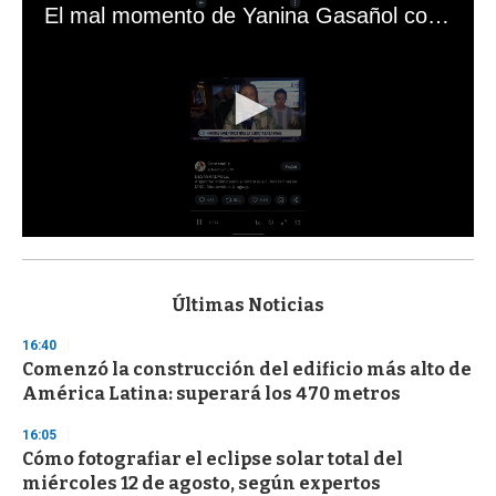
El mal momento de Yanina Gasañol con un hincha argentino en "Subrayado"
0
s
e
c
Últimas Noticias
o
n
16:40
d
Comenzó la construcción del edificio más alto de
s
o
América Latina: superará los 470 metros
f
3
16:05
3
s
Cómo fotografiar el eclipse solar total del
e
miércoles 12 de agosto, según expertos
c