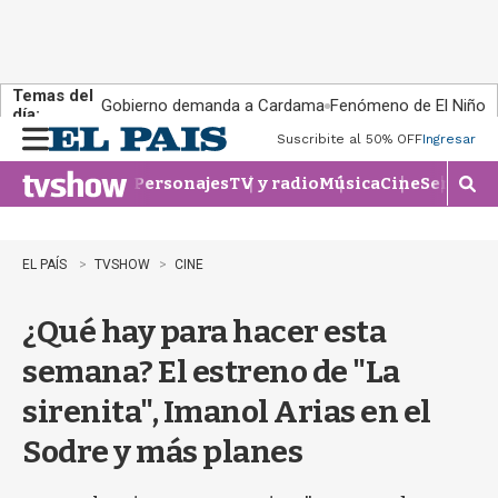
Temas del
Gobierno demanda a Cardama
Fenómeno de El Niño
día:
Suscribite al 50% OFF
Ingresar
M
e
Personajes
TV y radio
Música
Cine
Series
Te
n
M
u
o
s
t
EL PAÍS
TVSHOW
CINE
r
a
¿Qué hay para hacer esta
r
b
semana? El estreno de "La
�
s
sirenita", Imanol Arias en el
q
u
Sodre y más planes
e
d