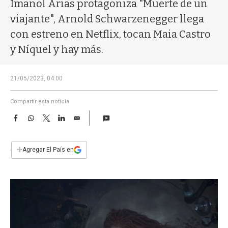
a
Imanol Arias protagoniza "Muerte de un
viajante", Arnold Schwarzenegger llega
con estreno en Netflix, tocan Maia Castro
y Níquel y hay más.
21/05/2023, 04:00
Compartir esta noticia
F
W
T
L
E
a
h
w
i
m
c
a
i
n
a
e
t
t
k
i
+
Agregar El País en
b
s
t
e
l
o
A
e
d
o
p
r
I
k
p
n