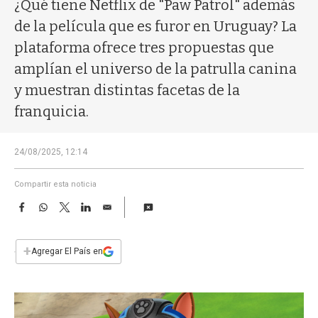
a
¿Qué tiene Netflix de "Paw Patrol" además
de la película que es furor en Uruguay? La
plataforma ofrece tres propuestas que
amplían el universo de la patrulla canina
y muestran distintas facetas de la
franquicia.
24/08/2025, 12:14
Compartir esta noticia
F
W
T
L
E
a
h
w
i
m
c
a
i
n
a
e
t
t
k
i
+
Agregar El País en
b
s
t
e
l
o
A
e
d
o
p
r
I
k
p
n