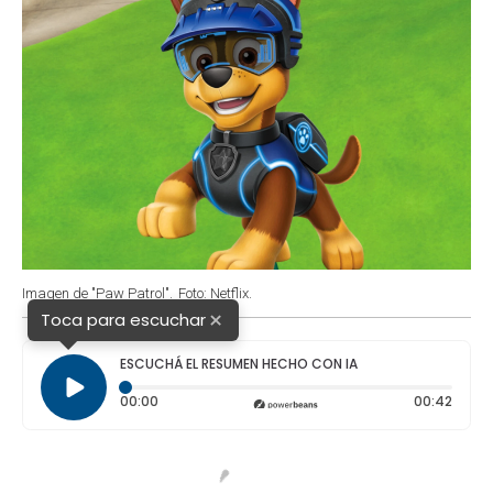
Imagen de "Paw Patrol".
Foto: Netflix.
×
Toca para escuchar
ESCUCHÁ EL RESUMEN HECHO CON IA
Tiempo transcurrido: 0 segundos
Durac
00:00
00:42