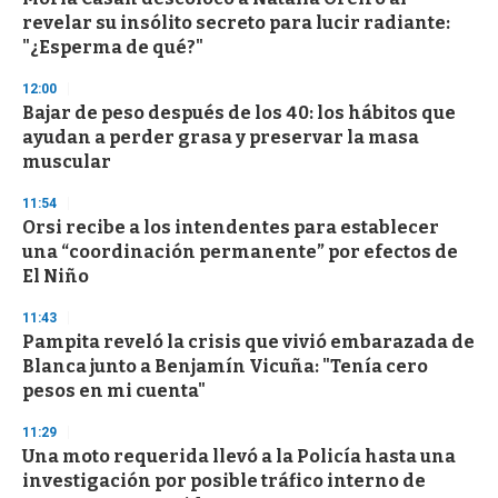
o
revelar su insólito secreto para lucir radiante:
f
"¿Esperma de qué?"
3
3
s
12:00
e
Bajar de peso después de los 40: los hábitos que
c
ayudan a perder grasa y preservar la masa
o
n
muscular
d
s
11:54
Orsi recibe a los intendentes para establecer
una “coordinación permanente” por efectos de
El Niño
11:43
Pampita reveló la crisis que vivió embarazada de
Blanca junto a Benjamín Vicuña: "Tenía cero
pesos en mi cuenta"
11:29
Una moto requerida llevó a la Policía hasta una
investigación por posible tráfico interno de