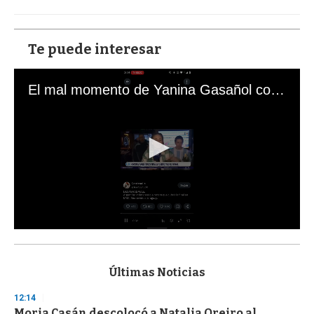
Te puede interesar
El mal momento de Yanina Gasañol con un hincha argentino en "Subrayado"
0
s
e
c
Últimas Noticias
o
n
12:14
d
Moria Casán descolocó a Natalia Oreiro al
s