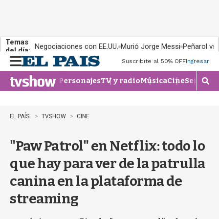
Temas
Negociaciones con EE.UU.
Murió Jorge Messi
Peñarol vs
del día:
Suscribite al 50% OFF
Ingresar
M
e
Personajes
TV y radio
Música
Cine
Series
Te
n
M
u
o
s
t
EL PAÍS
TVSHOW
CINE
r
a
"Paw Patrol" en Netflix: todo lo
r
b
que hay para ver de la patrulla
�
s
canina en la plataforma de
q
u
streaming
e
d