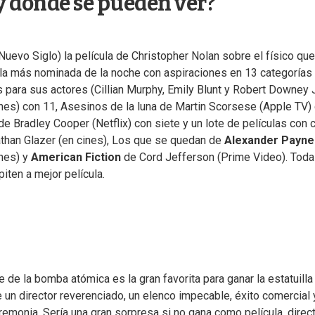
y dónde se pueden ver?
uevo Siglo) la película de Christopher Nolan sobre el físico que
s la más nominada de la noche con aspiraciones en 13 categorías
 para sus actores (Cillian Murphy, Emily Blunt y Robert Downey Jr
nes) con 11, Asesinos de la luna de Martin Scorsese (Apple TV)
de Bradley Cooper (Netflix) con siete y un lote de películas con 
than Glazer (en cines), Los que se quedan de
Alexander Payne
nes) y
American Fiction
de Cord Jefferson (Prime Video). Tod
iten a mejor película.
 de la bomba atómica es la gran favorita para ganar la estatuilla
 un director reverenciado, un elenco impecable, éxito comercial 
eremonia. Sería una gran sorpresa si no gana como película, direct