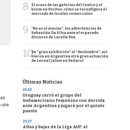
8
El ocaso de las galerías del Centro y el
boom en Pocitos: cómo se reconfigura el
mercado de locales comerciales
9
"No es el mesías": las advertencias de
Sebastián Da Silva ante el esperado
discurso de Lacalle Pou
10
De “gran exhibición” al “deslumbre”: así
vieron en Argentina otra gran actuación
de Leonel Jaime en Peñarol
Últimas Noticias
23:43
Uruguay cerró el grupo del
las
Sudamericano Femenino con derrota
a una
ante Argentina y jugará por el quinto
puesto
23:27
Altas y bajas de la Liga AUF: el