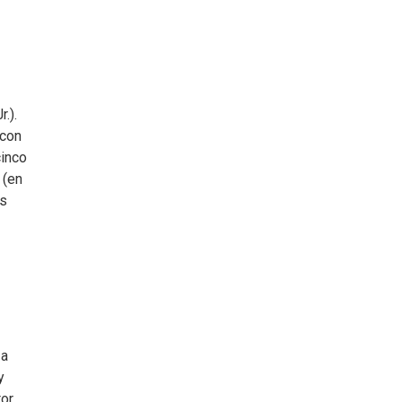
.).
 con
cinco
(en
as
 a
y
or,