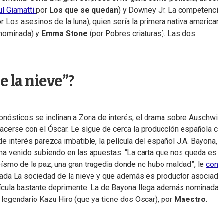
ul Giamatti
por
Los que se quedan
) y Downey Jr. La competenc
r Los asesinos de la luna), quien sería la primera nativa america
 nominada) y
Emma Stone
(por Pobres criaturas). Las dos
e la nieve”?
 pronósticos se inclinan a Zona de interés, el drama sobre Auschwi
hacerse con el Óscar. Le sigue de cerca la producción española 
 interés parezca imbatible, la película del español J.A. Bayona,
 ha venido subiendo en las apuestas. “La carta que nos queda es
eroísmo de la paz, una gran tragedia donde no hubo maldad”, le
co
basada La sociedad de la nieve y que además es productor asociad
elícula bastante deprimente. La de Bayona llega además nominada
l legendario Kazu Hiro (que ya tiene dos Oscar), por
Maestro
.