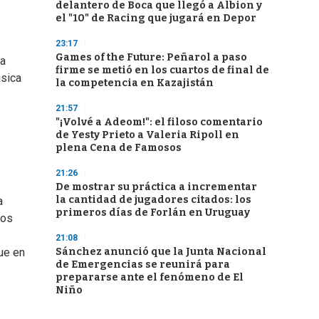
delantero de Boca que llegó a Albion y
el "10" de Racing que jugará en Depor
23:17
Games of the Future: Peñarol a paso
la
firme se metió en los cuartos de final de
ásica
la competencia en Kazajistán
21:57
"¡Volvé a Adeom!": el filoso comentario
de Yesty Prieto a Valeria Ripoll en
plena Cena de Famosos
21:26
De mostrar su práctica a incrementar
la cantidad de jugadores citados: los
a
primeros días de Forlán en Uruguay
los
21:08
Sánchez anunció que la Junta Nacional
ue en
de Emergencias se reunirá para
prepararse ante el fenómeno de El
Niño