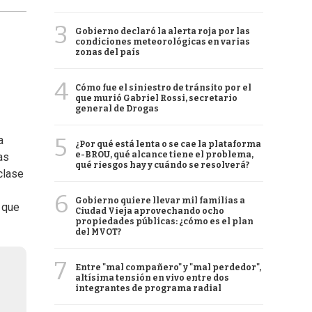
3
Gobierno declaró la alerta roja por las
condiciones meteorológicas en varias
zonas del país
4
Cómo fue el siniestro de tránsito por el
que murió Gabriel Rossi, secretario
general de Drogas
5
a
¿Por qué está lenta o se cae la plataforma
e-BROU, qué alcance tiene el problema,
as
qué riesgos hay y cuándo se resolverá?
clase
6
Gobierno quiere llevar mil familias a
, que
Ciudad Vieja aprovechando ocho
propiedades públicas: ¿cómo es el plan
del MVOT?
7
Entre "mal compañero" y "mal perdedor",
altísima tensión en vivo entre dos
integrantes de programa radial