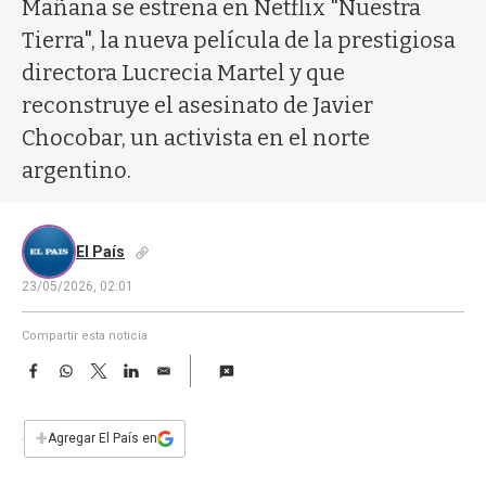
a
Mañana se estrena en Netflix "Nuestra
Tierra", la nueva película de la prestigiosa
directora Lucrecia Martel y que
reconstruye el asesinato de Javier
Chocobar, un activista en el norte
argentino.
El País
23/05/2026, 02:01
Compartir esta noticia
F
W
T
L
E
a
h
w
i
m
c
a
i
n
a
e
t
t
k
i
+
Agregar El País en
b
s
t
e
l
o
A
e
d