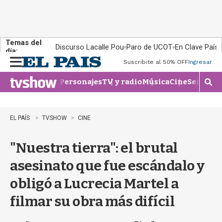
Temas del
Discurso Lacalle Pou
Paro de UCOT
En Clave País
día:
Suscribite al 50% OFF
Ingresar
M
e
Personajes
TV y radio
Música
Cine
Series
Te
n
M
u
o
s
t
EL PAÍS
TVSHOW
CINE
r
a
"Nuestra tierra": el brutal
r
b
asesinato que fue escándalo y
�
s
obligó a Lucrecia Martel a
q
u
filmar su obra más difícil
e
d