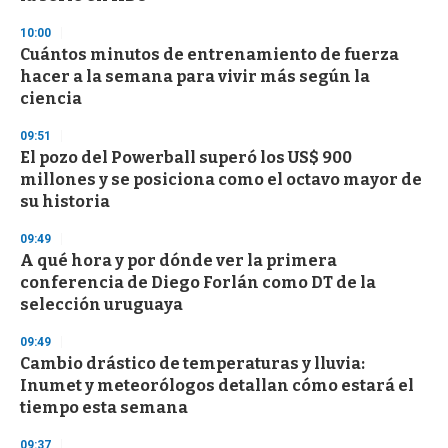
3
s
10:00
e
Cuántos minutos de entrenamiento de fuerza
c
hacer a la semana para vivir más según la
o
n
ciencia
d
s
09:51
El pozo del Powerball superó los US$ 900
millones y se posiciona como el octavo mayor de
su historia
09:49
A qué hora y por dónde ver la primera
conferencia de Diego Forlán como DT de la
selección uruguaya
09:49
Cambio drástico de temperaturas y lluvia:
Inumet y meteorólogos detallan cómo estará el
tiempo esta semana
09:37