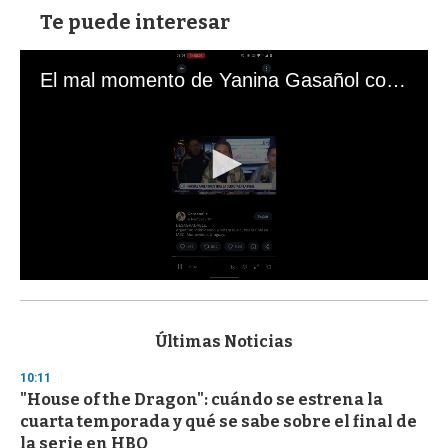
Te puede interesar
El mal momento de Yanina Gasañol con un hincha argentino en "Subrayado"
0
s
e
c
Últimas Noticias
o
n
10:11
d
"House of the Dragon": cuándo se estrena la
s
o
cuarta temporada y qué se sabe sobre el final de
f
la serie en HBO
3