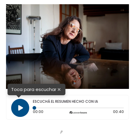
o
p
r
I
k
p
n
×
Toca para escuchar
ESCUCHÁ EL RESUMEN HECHO CON IA
Tiempo transcurrido: 0 segundos
Durac
00:00
00:40