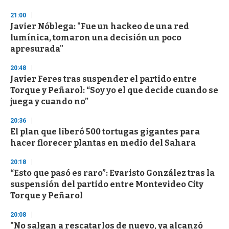
d
s
21:00
Javier Nóblega: "Fue un hackeo de una red
lumínica, tomaron una decisión un poco
apresurada"
20:48
Javier Feres tras suspender el partido entre
Torque y Peñarol: “Soy yo el que decide cuando se
juega y cuando no”
20:36
El plan que liberó 500 tortugas gigantes para
hacer florecer plantas en medio del Sahara
20:18
“Esto que pasó es raro”: Evaristo González tras la
suspensión del partido entre Montevideo City
Torque y Peñarol
20:08
"No salgan a rescatarlos de nuevo, ya alcanzó