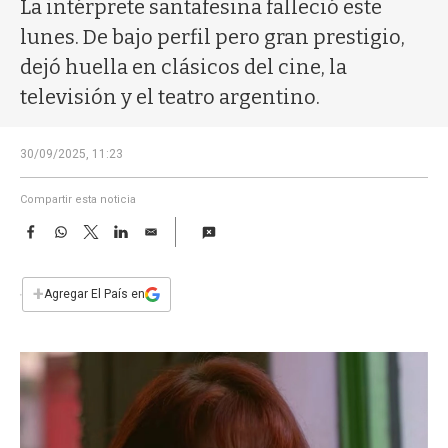
a
La intérprete santafesina falleció este
lunes. De bajo perfil pero gran prestigio,
dejó huella en clásicos del cine, la
televisión y el teatro argentino.
30/09/2025, 11:23
Compartir esta noticia
F
W
T
L
E
a
h
w
i
m
c
a
i
n
a
e
t
t
k
i
+
Agregar El País en
b
s
t
e
l
o
A
e
d
o
p
r
I
k
p
n