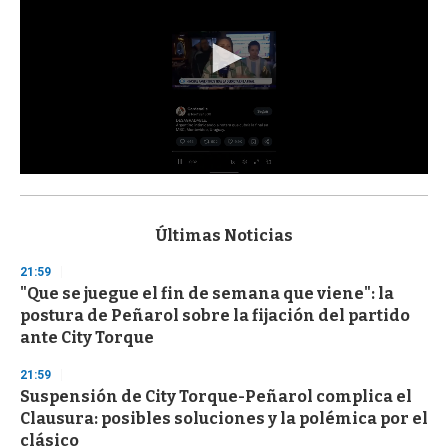
0
s
e
c
Últimas Noticias
o
n
21:59
d
"Que se juegue el fin de semana que viene": la
s
o
postura de Peñarol sobre la fijación del partido
f
ante City Torque
3
3
s
21:59
e
Suspensión de City Torque-Peñarol complica el
c
Clausura: posibles soluciones y la polémica por el
o
n
clásico