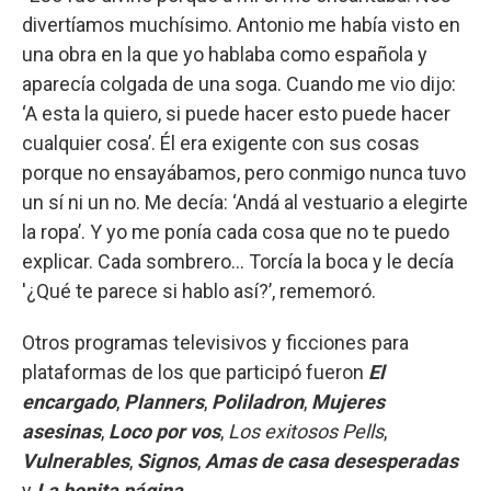
divertíamos muchísimo. Antonio me había visto en
una obra en la que yo hablaba como española y
aparecía colgada de una soga. Cuando me vio dijo:
‘A esta la quiero, si puede hacer esto puede hacer
cualquier cosa’. Él era exigente con sus cosas
porque no ensayábamos, pero conmigo nunca tuvo
un sí ni un no. Me decía: ‘Andá al vestuario a elegirte
la ropa’. Y yo me ponía cada cosa que no te puedo
explicar. Cada sombrero… Torcía la boca y le decía
'¿Qué te parece si hablo así?’, rememoró.
Otros programas televisivos y ficciones para
plataformas de los que participó fueron
El
encargado
,
Planners
,
Poliladron
,
Mujeres
asesinas
,
Loco por vos
,
Los exitosos Pells
,
Vulnerables
,
Signos
,
Amas de casa desesperadas
y
La bonita página
.