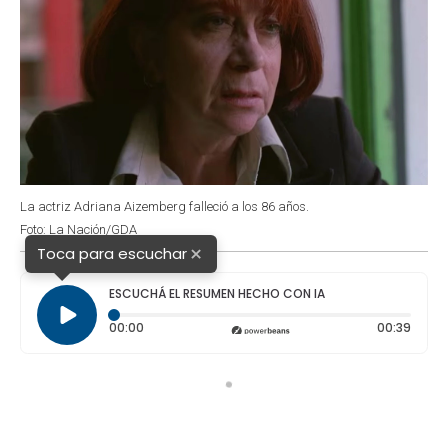
La actriz Adriana Aizemberg falleció a los 86 años.
Foto: La Nación/GDA
×
Toca para escuchar
ESCUCHÁ EL RESUMEN HECHO CON IA
Tiempo transcurrido: 0 segundos
Durac
00:00
00:39