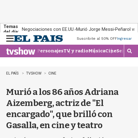
Temas
Negociaciones con EE.UU.
Murió Jorge Messi
Peñarol vs
del día:
Suscribite al 50% OFF
Ingresar
M
e
Personajes
TV y radio
Música
Cine
Series
Te
n
M
u
o
s
t
EL PAÍS
TVSHOW
CINE
r
a
Murió a los 86 años Adriana
r
b
Aizemberg, actriz de "El
�
s
encargado", que brilló con
q
u
Gasalla, en cine y teatro
e
d