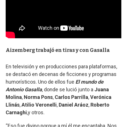
Aizemberg trabajó en tiras y con Gasalla
En televisión y en producciones para plataformas,
se destacó en decenas de ficciones y programas
humorísticos. Uno de ellos fue
El mundo de
Antonio Gasalla
, donde se lució junto a
Juana
Molina
,
Norma Pons
,
Carlos Parrilla
,
Verónica
Llinás
,
Atilio Veronelli
,
Daniel Aráoz
,
Roberto
Carnaghi
,y otros.
“Eso fue divino porque a mí él me encantaba. Nos