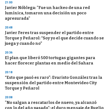
s
21:00
Javier Nóblega: "Fue un hackeo de una red
lumínica, tomaron una decisión un poco
apresurada"
20:48
Javier Feres tras suspender el partido entre
Torque y Peñarol: “Soy yo el que decide cuando se
juega y cuando no”
20:36
El plan que liberó 500 tortugas gigantes para
hacer florecer plantas en medio del Sahara
20:18
“Esto que pasó es raro”: Evaristo González tras la
suspensión del partido entre Montevideo City
Torque y Peñarol
20:08
"No salgan a rescatarlos de nuevo, ya alcanzó
con lo del año pasado": el duro mensaje de Ruglio