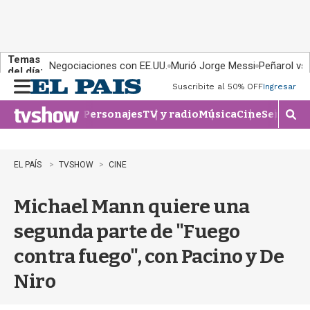
Temas
Negociaciones con EE.UU.
Murió Jorge Messi
Peñarol vs
del día:
Suscribite al 50% OFF
Ingresar
M
e
Personajes
TV y radio
Música
Cine
Series
Te
n
M
u
o
s
t
EL PAÍS
TVSHOW
CINE
r
a
Michael Mann quiere una
r
b
segunda parte de "Fuego
�
s
contra fuego", con Pacino y De
q
u
Niro
e
d