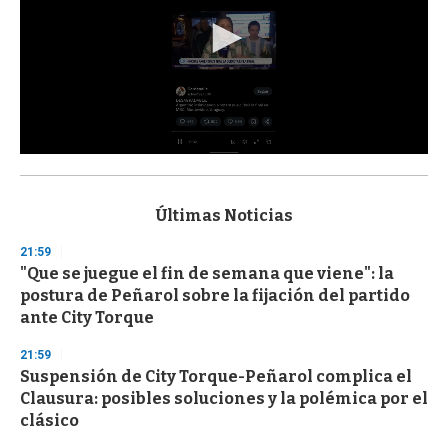
0
s
e
c
Últimas Noticias
o
n
21:59
d
"Que se juegue el fin de semana que viene": la
s
o
postura de Peñarol sobre la fijación del partido
f
ante City Torque
3
3
s
21:59
e
Suspensión de City Torque-Peñarol complica el
c
Clausura: posibles soluciones y la polémica por el
o
n
clásico
d