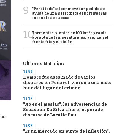
9
"Perdí todo": el conmovedor pedido de
ayuda de una periodista deportiva tras
incendio de su casa
10
Tormentas, vientos de 100 km/h y caída
abrupta de temperatura: así avanzan el
frente frío y el ciclón
Últimas Noticias
12:56
Hombre fue asesinado de varios
disparos en Peñarol: vieron a una moto
huir del lugar del crimen
12:17
"No es el mesías": las advertencias de
Sebastián Da Silva ante el esperado
discurso de Lacalle Pou
 se
12:07
"Es un mercado en punto de inflexión":