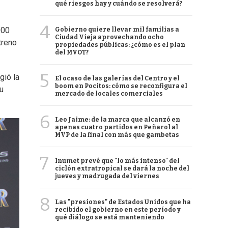
qué riesgos hay y cuándo se resolverá?
4
000
Gobierno quiere llevar mil familias a
Ciudad Vieja aprovechando ocho
treno
propiedades públicas: ¿cómo es el plan
del MVOT?
5
gió la
El ocaso de las galerías del Centro y el
boom en Pocitos: cómo se reconfigura el
su
mercado de locales comerciales
6
Leo Jaime: de la marca que alcanzó en
apenas cuatro partidos en Peñarol al
MVP de la final con más que gambetas
7
Inumet prevé que "lo más intenso" del
ciclón extratropical se dará la noche del
jueves y madrugada del viernes
8
Las "presiones" de Estados Unidos que ha
recibido el gobierno en este período y
qué diálogo se está manteniendo