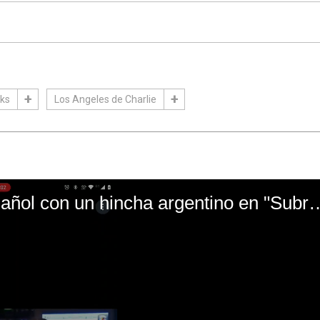
nks
Los Angeles de Charlie
El mal momento de Yanina Gasañol con un hin