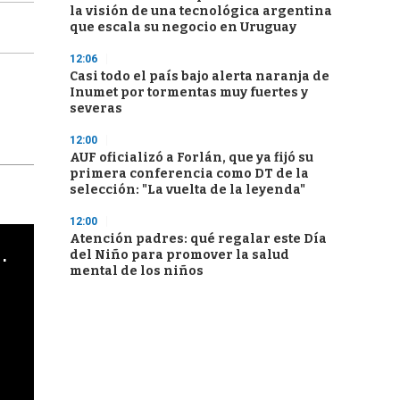
la visión de una tecnológica argentina
que escala su negocio en Uruguay
12:06
Casi todo el país bajo alerta naranja de
Inumet por tormentas muy fuertes y
severas
12:00
AUF oficializó a Forlán, que ya fijó su
primera conferencia como DT de la
selección: "La vuelta de la leyenda"
12:00
Atención padres: qué regalar este Día
cha argentino en "Subrayado"
del Niño para promover la salud
mental de los niños