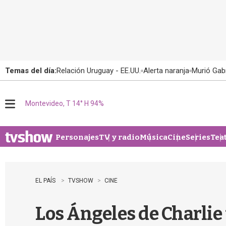
Temas del día:
Relación Uruguay - EE.UU.
Alerta naranja
Murió Gabr
Montevideo, T 14° H 94%
M
e
n
u
Personajes
TV y radio
Música
Cine
Series
Tea
EL PAÍS
TVSHOW
CINE
Los Ángeles de Charlie