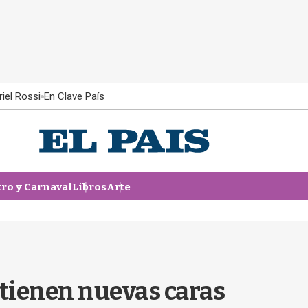
iel Rossi
En Clave País
tro y Carnaval
Libros
Arte
 tienen nuevas caras