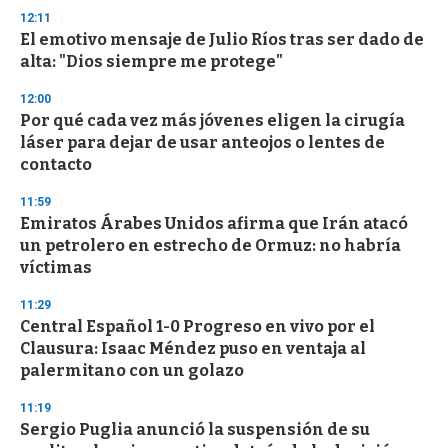
n
12:11
d
El emotivo mensaje de Julio Ríos tras ser dado de
s
o
alta: "Dios siempre me protege"
f
3
12:00
3
s
Por qué cada vez más jóvenes eligen la cirugía
e
láser para dejar de usar anteojos o lentes de
c
contacto
o
n
d
11:59
s
Emiratos Árabes Unidos afirma que Irán atacó
un petrolero en estrecho de Ormuz: no habría
víctimas
11:29
Central Español 1-0 Progreso en vivo por el
Clausura: Isaac Méndez puso en ventaja al
palermitano con un golazo
11:19
Sergio Puglia anunció la suspensión de su