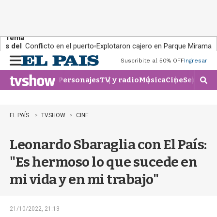
Tema
s del
Conflicto en el puerto
Explotaron cajero en Parque Miramar
día:
Suscribite al 50% OFF
Ingresar
M
e
Personajes
TV y radio
Música
Cine
Series
Te
n
M
u
o
s
t
EL PAÍS
TVSHOW
CINE
r
a
Leonardo Sbaraglia con El País:
r
b
"Es hermoso lo que sucede en
�
s
mi vida y en mi trabajo"
q
u
e
d
21/10/2022, 21:13