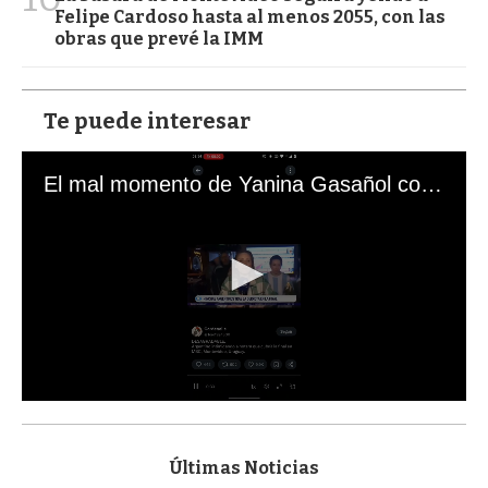
Felipe Cardoso hasta al menos 2055, con las
obras que prevé la IMM
Te puede interesar
El mal momento de Yanina Gasañol con un hincha argentino en "Subrayado"
0
s
e
c
Últimas Noticias
o