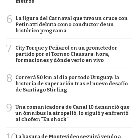
metros
6
La figura del Carnaval que tuvo un cruce con
Petinatti debuta como conductor de un
histórico programa
7
City Torque y Peñarol en un prometedor
partido por el Torneo Clausura: hora,
formaciones y dónde verlo en vivo
8
Correrá 50 km al día por todo Uruguay: la
historia de superación tras el nuevo desafío
de Santiago Stirling
9
Una comunicadora de Canal 10 denunció que
un ómnibus la atropelló, lo siguió y enfrentó
al chofer: "En shock"
10
La basura de Montevideo seguirá yendo a