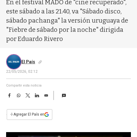
a
En el festival MADO de "cine recuperado",
este sábado a las 21.40, va "Sábado disco,
sábado pachanga" la versión uruguaya de
"Fiebre de sábado por la noche" dirigida
por Eduardo Rivero
El País
22/05/2026, 02:12
Compartir esta noticia
F
W
T
L
E
a
h
w
i
m
c
a
i
n
a
e
t
t
k
i
+
Agregar El País en
b
s
t
e
l
o
A
e
d
o
p
r
I
k
p
n