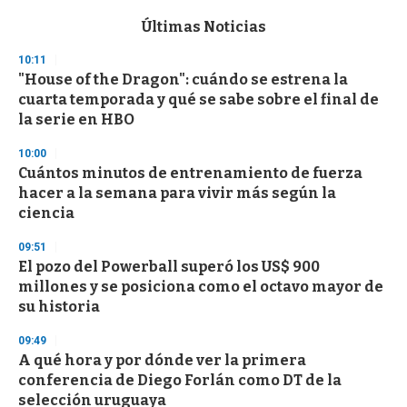
e
c
Últimas Noticias
o
n
10:11
d
"House of the Dragon": cuándo se estrena la
s
o
cuarta temporada y qué se sabe sobre el final de
f
la serie en HBO
3
3
s
10:00
e
Cuántos minutos de entrenamiento de fuerza
c
hacer a la semana para vivir más según la
o
n
ciencia
d
s
09:51
El pozo del Powerball superó los US$ 900
millones y se posiciona como el octavo mayor de
su historia
09:49
A qué hora y por dónde ver la primera
conferencia de Diego Forlán como DT de la
selección uruguaya