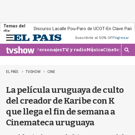
Temas del
Discurso Lacalle Pou
Paro de UCOT
En Clave País
día:
Suscribite al 50% OFF
Ingresar
M
e
Personajes
TV y radio
Música
Cine
Series
Te
n
M
u
o
s
t
EL PAÍS
TVSHOW
CINE
r
a
La película uruguaya de culto
r
b
del creador de Karibe con K
�
s
que llega el fin de semana a
q
u
Cinemateca uruguaya
e
d