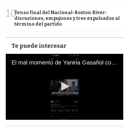
10
Tenso final del Nacional-Boston River:
discusiones, empujones y tres expulsados al
término del partido
Te puede interesar
El mal momento de Yanina Gasañol con un hincha argentino en "Subrayado"
0
s