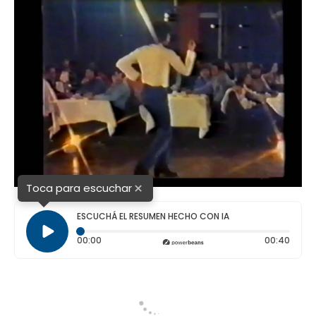
×
Toca para escuchar
ESCUCHÁ EL RESUMEN HECHO CON IA
Tiempo transcurrido: 0 segundos
Durac
00:00
00:40