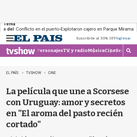
Tema
s del
Conflicto en el puerto
Explotaron cajero en Parque Miramar
día:
Suscribite al 50% OFF
Ingresar
M
e
Personajes
TV y radio
Música
Cine
Series
Te
n
M
u
o
s
t
EL PAÍS
TVSHOW
CINE
r
a
La película que une a Scorsese
r
b
con Uruguay: amor y secretos
�
s
en "El aroma del pasto recién
q
u
cortado"
e
d