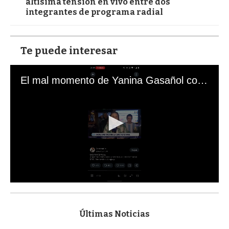
altísima tensión en vivo entre dos
integrantes de programa radial
Te puede interesar
El mal momento de Yanina Gasañol con un hincha argentino en "Subrayado"
0
s
e
c
Últimas Noticias
o
n