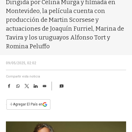
a
Dirigida por Celina Murga y filmada en
Montevideo, la película cuenta con
producción de Martin Scorsese y
actuaciones de Joaquín Furriel, Marina de
Tavira y los uruguayos Alfonso Tort y
Romina Peluffo
09/05/2025, 02:02
Compartir esta noticia
F
W
T
L
E
a
h
w
i
m
c
a
i
n
a
e
t
t
k
i
+
Agregar El País en
b
s
t
e
l
o
A
e
d
o
p
r
I
k
p
n