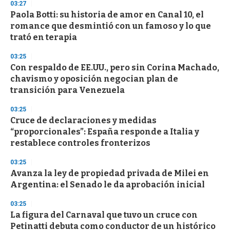
03:27
d
Paola Botti: su historia de amor en Canal 10, el
s
o
romance que desmintió con un famoso y lo que
f
trató en terapia
3
3
s
03:25
e
Con respaldo de EE.UU., pero sin Corina Machado,
c
chavismo y oposición negocian plan de
o
n
transición para Venezuela
d
s
03:25
Cruce de declaraciones y medidas
“proporcionales”: España responde a Italia y
restablece controles fronterizos
03:25
Avanza la ley de propiedad privada de Milei en
Argentina: el Senado le da aprobación inicial
03:25
La figura del Carnaval que tuvo un cruce con
Petinatti debuta como conductor de un histórico