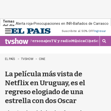
Temas
Alerta roja
Preocupaciones en INR
Bañados de Carrasco
del día:
Suscribite al 50% OFF
Ingresar
M
e
Personajes
TV y radio
Música
Cine
Series
Te
n
M
u
o
s
t
EL PAÍS
TVSHOW
CINE
r
a
La película más vista de
r
b
Netflix en Uruguay, es el
�
s
regreso elogiado de una
q
u
estrella con dos Oscar
e
d