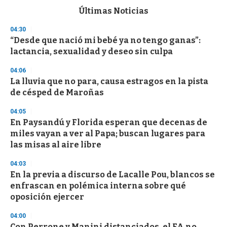
c
Últimas Noticias
o
n
04:30
d
“Desde que nació mi bebé ya no tengo ganas”:
s
o
lactancia, sexualidad y deseo sin culpa
f
3
04:06
3
s
La lluvia que no para, causa estragos en la pista
e
de césped de Maroñas
c
o
04:05
n
d
En Paysandú y Florida esperan que decenas de
s
miles vayan a ver al Papa; buscan lugares para
las misas al aire libre
04:03
En la previa a discurso de Lacalle Pou, blancos se
enfrascan en polémica interna sobre qué
oposición ejercer
04:00
Con Perrone y Manini distanciados, el FA no