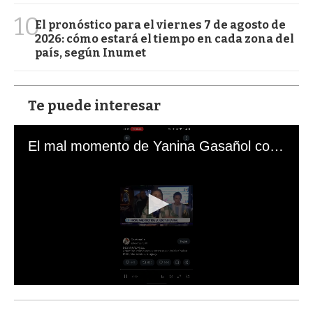
10
El pronóstico para el viernes 7 de agosto de
2026: cómo estará el tiempo en cada zona del
país, según Inumet
Te puede interesar
El mal momento de Yanina Gasañol con un hincha argentino en "Subrayado"
0
s
e