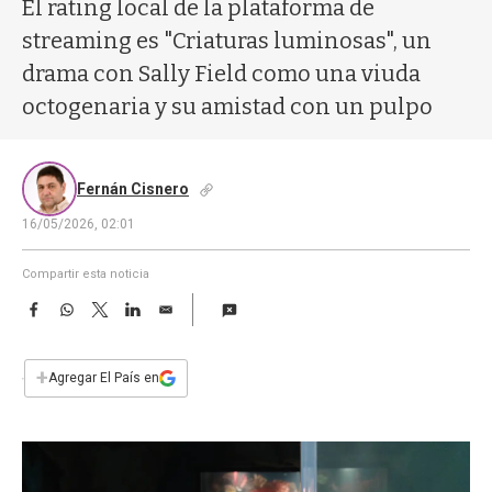
a
El rating local de la plataforma de
streaming es "Criaturas luminosas", un
drama con Sally Field como una viuda
octogenaria y su amistad con un pulpo
Fernán Cisnero
16/05/2026, 02:01
Compartir esta noticia
F
W
T
L
E
a
h
w
i
m
c
a
i
n
a
e
t
t
k
i
+
Agregar El País en
b
s
t
e
l
o
A
e
d
o
p
r
I
k
p
n