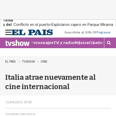
Tema
s del
Conflicto en el puerto
Explotaron cajero en Parque Miramar
día:
Suscribite al 50% OFF
Ingresar
M
e
Personajes
TV y radio
Música
Cine
Series
Te
n
M
u
o
s
t
EL PAÍS
TVSHOW
CINE
r
a
Italia atrae nuevamente al
r
b
cine internacional
�
s
q
u
12/04/2015, 05:00
e
d
Compartir esta noticia