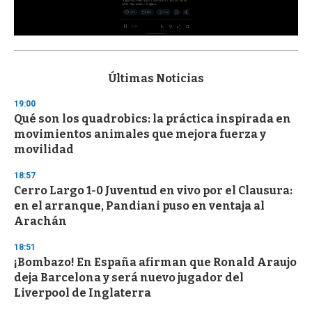
0
s
e
c
Últimas Noticias
o
n
19:00
d
Qué son los quadrobics: la práctica inspirada en
s
o
movimientos animales que mejora fuerza y
f
movilidad
3
3
s
18:57
e
Cerro Largo 1-0 Juventud en vivo por el Clausura:
c
en el arranque, Pandiani puso en ventaja al
o
n
Arachán
d
s
18:51
¡Bombazo! En España afirman que Ronald Araujo
deja Barcelona y será nuevo jugador del
Liverpool de Inglaterra