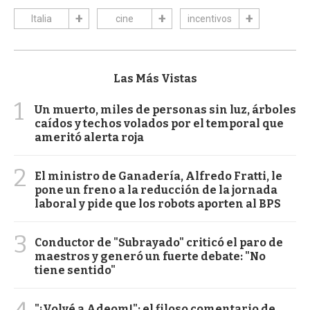
Italia
cine
incentivos
Las Más Vistas
1
Un muerto, miles de personas sin luz, árboles
caídos y techos volados por el temporal que
ameritó alerta roja
2
El ministro de Ganadería, Alfredo Fratti, le
pone un freno a la reducción de la jornada
laboral y pide que los robots aporten al BPS
3
Conductor de "Subrayado" criticó el paro de
maestros y generó un fuerte debate: "No
tiene sentido"
"¡Volvé a Adeom!": el filoso comentario de