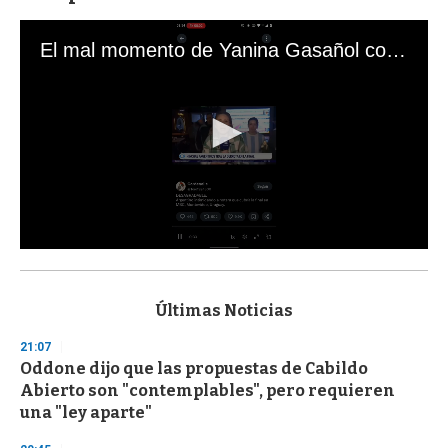
El mal momento de Yanina Gasañol con un hincha argentino en "Subrayado"
0
s
e
c
Últimas Noticias
o
n
21:07
d
Oddone dijo que las propuestas de Cabildo
s
o
Abierto son "contemplables", pero requieren
f
una "ley aparte"
3
3
s