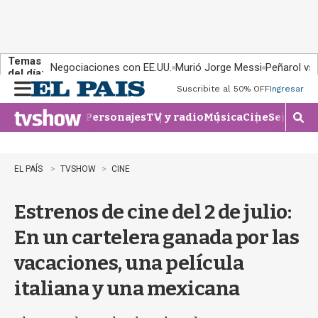
Temas
Negociaciones con EE.UU.
Murió Jorge Messi
Peñarol vs
del día:
Suscribite al 50% OFF
Ingresar
M
e
Personajes
TV y radio
Música
Cine
Series
Te
n
M
u
o
s
t
EL PAÍS
TVSHOW
CINE
r
a
Estrenos de cine del 2 de julio:
r
b
En un cartelera ganada por las
�
s
vacaciones, una película
q
u
italiana y una mexicana
e
d