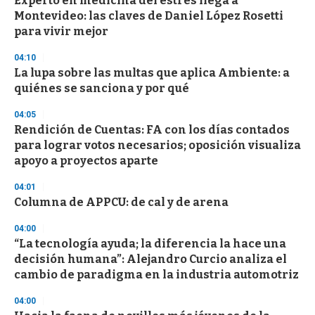
Experto en medicina del estrés llega a
s
Montevideo: las claves de Daniel López Rosetti
para vivir mejor
04:10
La lupa sobre las multas que aplica Ambiente: a
quiénes se sanciona y por qué
04:05
Rendición de Cuentas: FA con los días contados
para lograr votos necesarios; oposición visualiza
apoyo a proyectos aparte
04:01
Columna de APPCU: de cal y de arena
04:00
“La tecnología ayuda; la diferencia la hace una
decisión humana”: Alejandro Curcio analiza el
cambio de paradigma en la industria automotriz
04:00