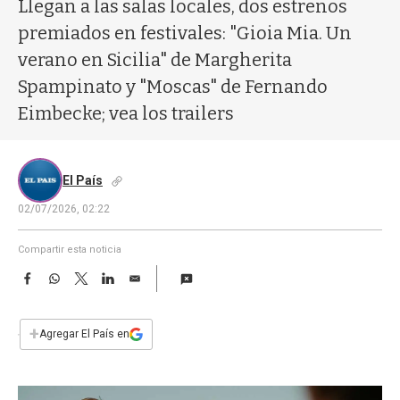
a
Llegan a las salas locales, dos estrenos
premiados en festivales: "Gioia Mia. Un
verano en Sicilia" de Margherita
Spampinato y "Moscas" de Fernando
Eimbecke; vea los trailers
El País
02/07/2026, 02:22
Compartir esta noticia
F
W
T
L
E
a
h
w
i
m
c
a
i
n
a
e
t
t
k
i
+
Agregar El País en
b
s
t
e
l
o
A
e
d
o
p
r
I
k
p
n