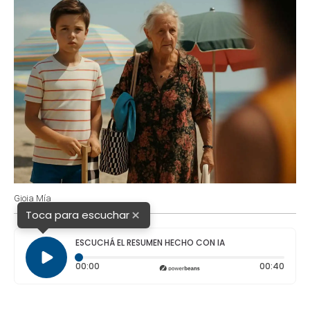
Gioia Mía
×
Toca para escuchar
ESCUCHÁ EL RESUMEN HECHO CON IA
Tiempo transcurrido: 0 segundos
Durac
00:00
00:40