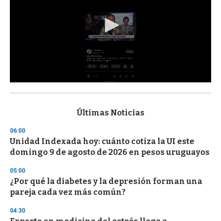
0
s
e
c
Últimas Noticias
o
n
06:00
d
Unidad Indexada hoy: cuánto cotiza la UI este
s
o
domingo 9 de agosto de 2026 en pesos uruguayos
f
3
05:00
3
s
¿Por qué la diabetes y la depresión forman una
e
pareja cada vez más común?
c
o
04:30
n
d