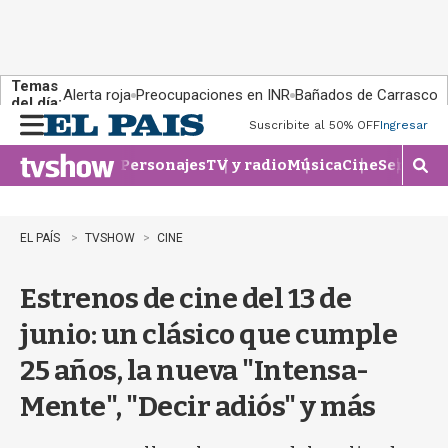
Temas
Alerta roja
Preocupaciones en INR
Bañados de Carrasco
del día:
Suscribite al 50% OFF
Ingresar
M
e
Personajes
TV y radio
Música
Cine
Series
Te
n
M
u
o
s
t
EL PAÍS
TVSHOW
CINE
r
a
Estrenos de cine del 13 de
r
b
junio: un clásico que cumple
�
s
25 años, la nueva "Intensa-
q
u
Mente", "Decir adiós" y más
e
d