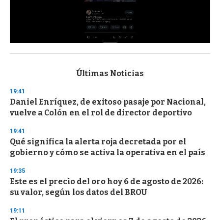
0
s
e
c
Últimas Noticias
o
n
19:41
d
Daniel Enríquez, de exitoso pasaje por Nacional,
s
o
vuelve a Colón en el rol de director deportivo
f
3
19:41
3
s
Qué significa la alerta roja decretada por el
e
gobierno y cómo se activa la operativa en el país
c
o
19:35
n
d
Este es el precio del oro hoy 6 de agosto de 2026:
s
su valor, según los datos del BROU
19:11