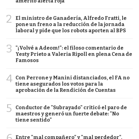
ameritó alerta roja
2
El ministro de Ganadería, Alfredo Fratti, le
pone un freno a la reducción de la jornada
laboral y pide que los robots aporten al BPS
3
"¡Volvé a Adeom!": el filoso comentario de
Yesty Prieto a Valeria Ripoll en plena Cena de
Famosos
4
Con Perrone y Manini distanciados, el FA no
tiene asegurados los votos para la
aprobación de la Rendición de Cuentas
5
Conductor de "Subrayado" criticó el paro de
maestros y generó un fuerte debate: "No
tiene sentido"
6
Entre "mal compañero" y "mal perdedor",