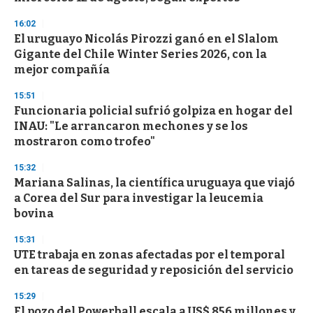
f
3
16:02
3
s
El uruguayo Nicolás Pirozzi ganó en el Slalom
e
Gigante del Chile Winter Series 2026, con la
c
mejor compañía
o
n
d
15:51
s
Funcionaria policial sufrió golpiza en hogar del
INAU: "Le arrancaron mechones y se los
mostraron como trofeo"
15:32
Mariana Salinas, la científica uruguaya que viajó
a Corea del Sur para investigar la leucemia
bovina
15:31
UTE trabaja en zonas afectadas por el temporal
en tareas de seguridad y reposición del servicio
15:29
El pozo del Powerball escala a US$ 856 millones y