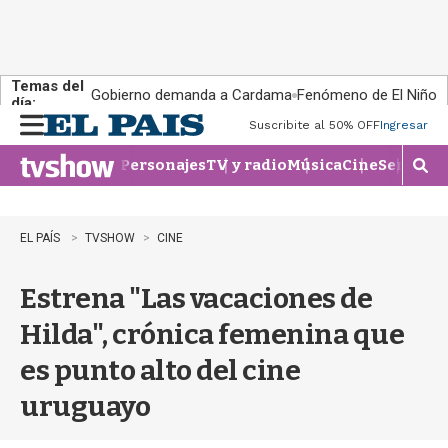
Temas del
Gobierno demanda a Cardama
Fenómeno de El Niño
día:
Suscribite al 50% OFF
Ingresar
M
e
Personajes
TV y radio
Música
Cine
Series
Te
n
M
u
o
s
t
EL PAÍS
TVSHOW
CINE
r
a
Estrena "Las vacaciones de
r
b
Hilda", crónica femenina que
�
s
es punto alto del cine
q
u
uruguayo
e
d