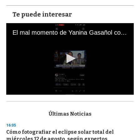
Te puede interesar
El mal momento de Yanina Gasañol con un hincha argentino en "Subrayado"
0
s
e
c
Últimas Noticias
o
n
16:05
d
Cómo fotografiar el eclipse solar total del
s
o
miércoles 12 de agosto, según expertos