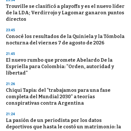
23:54
d
Trouville se clasificó a playoffs y es el nuevo líder
s
o
de la LDA; Verdirrojo y Lagomar ganaron puntos
f
directos
3
3
s
23:45
e
Conocé los resultados de la Quiniela y la Tómbola
c
nocturna del viernes 7 de agosto de 2026
o
n
d
21:45
s
El nuevo rumbo que promete Abelardo De la
Espriella para Colombia: "Orden, autoridad y
libertad"
21:26
Chiqui Tapia: del "trabajamos para una fase
completa del Mundial 2030" a teorías
conspirativas contra Argentina
21:24
La pasión de un periodista por los datos
deportivos que hasta le costó un matrimonio: la