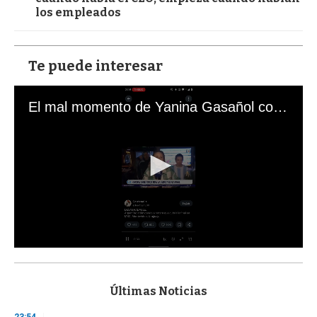
los empleados
Te puede interesar
El mal momento de Yanina Gasañol con un hincha argentino en "Subrayado"
0
s
e
c
Últimas Noticias
o
n