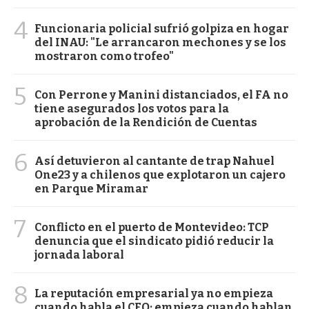
4
Funcionaria policial sufrió golpiza en hogar
del INAU: "Le arrancaron mechones y se los
mostraron como trofeo"
5
Con Perrone y Manini distanciados, el FA no
tiene asegurados los votos para la
aprobación de la Rendición de Cuentas
6
Así detuvieron al cantante de trap Nahuel
One23 y a chilenos que explotaron un cajero
en Parque Miramar
7
Conflicto en el puerto de Montevideo: TCP
denuncia que el sindicato pidió reducir la
jornada laboral
8
La reputación empresarial ya no empieza
cuando habla el CEO; empieza cuando hablan