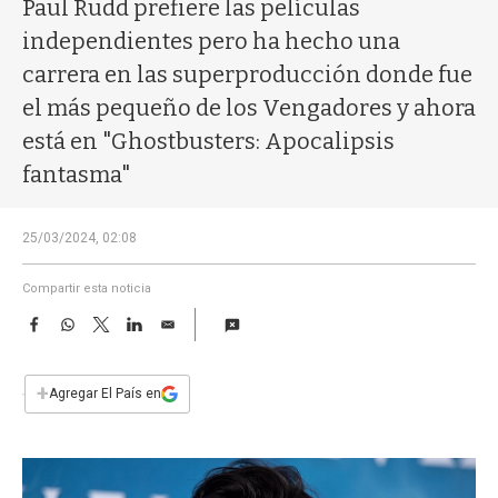
a
Paul Rudd prefiere las películas
independientes pero ha hecho una
carrera en las superproducción donde fue
el más pequeño de los Vengadores y ahora
está en "Ghostbusters: Apocalipsis
fantasma"
25/03/2024, 02:08
Compartir esta noticia
F
W
T
L
E
a
h
w
i
m
c
a
i
n
a
e
t
t
k
i
+
Agregar El País en
b
s
t
e
l
o
A
e
d
o
p
r
I
k
p
n