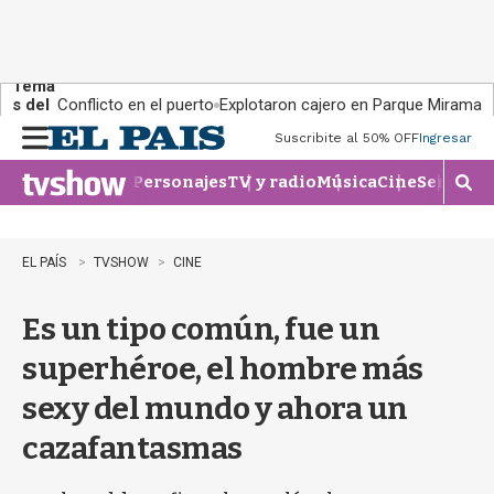
Tema
s del
Conflicto en el puerto
Explotaron cajero en Parque Miramar
día:
Suscribite al 50% OFF
Ingresar
M
e
Personajes
TV y radio
Música
Cine
Series
Te
n
M
u
o
s
t
EL PAÍS
TVSHOW
CINE
r
a
Es un tipo común, fue un
r
b
superhéroe, el hombre más
�
s
sexy del mundo y ahora un
q
u
cazafantasmas
e
d