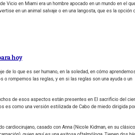
or de Vicio en Miami era un hombre apocado en un mundo en el qu
ertise en un animal salvaje o en una langosta, que es la opción 
para hoy
floje de lo que es ser humano, en la soledad, en cómo aprendemo
s o rompemos las reglas, y en si las reglas son una ayuda o un
hos de esos aspectos están presentes en El sacrificio del cie
os es como una versión estilizada de Cabo de miedo dirigida po
do cardiocirujano, casado con Anna (Nicole Kidman, en su clásic
rnación), quien aquí es una exitosa oftalmóloga. Tienen dos hij