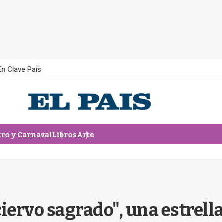
En Clave País
tro y Carnaval
Libros
Arte
ciervo sagrado", una estrella