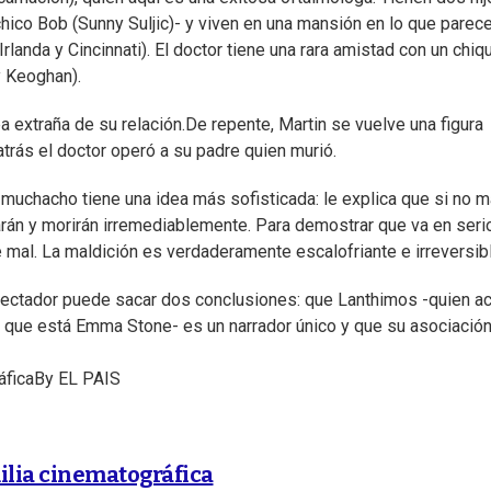
hico Bob (Sunny Suljic)- y viven en una mansión en lo que parec
landa y Cincinnati). El doctor tiene una rara amistad con un chiqu
y Keoghan).
extraña de su relación.De repente, Martin se vuelve una figura
trás el doctor operó a su padre quien murió.
 muchacho tiene una idea más sofisticada: le explica que si no m
rán y morirán irremediablemente. Para demostrar que va en serio
mal. La maldición es verdaderamente escalofriante e irreversibl
espectador puede sacar dos conclusiones: que Lanthimos -quien a
la que está Emma Stone- es un narrador único y que su asociació
áfica
By
EL PAIS
ilia cinematográfica