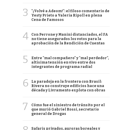
3
"¡Volvé a Adeom!": el filoso comentario de
Yesty Prieto a Valeria Ripoll en plena
Cena de Famosos
4
Con Perrone y Manini distanciados, el FA
no tiene asegurados los votos para la
aprobación de la Rendición de Cuentas
5
Entre "mal compañero" y "mal perdedor",
altísima tensión en vivo entre dos
integrantes de programa radial
6
La paradoja en la frontera con Brasil:
Rivera no construye edificios hace una
década y Livramento explota con obras
7
Cómo fue el siniestro de tránsito por el
que murió Gabriel Rossi, secretario
general de Drogas
Safaris privados, auroras boreales y