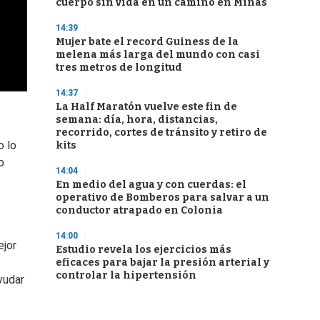
cuerpo sin vida en un camino en Minas
14:39
Mujer bate el record Guiness de la
melena más larga del mundo con casi
tres metros de longitud
14:37
La Half Maratón vuelve este fin de
semana: día, hora, distancias,
recorrido, cortes de tránsito y retiro de
o lo
kits
o
14:04
En medio del agua y con cuerdas: el
operativo de Bomberos para salvar a un
conductor atrapado en Colonia
14:00
ejor
Estudio revela los ejercicios más
eficaces para bajar la presión arterial y
controlar la hipertensión
yudar