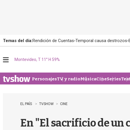
Temas del día:
Rendición de Cuentas
Temporal causa destrozos
Montevideo, T 11° H 59%
M
e
n
u
Personajes
TV y radio
Música
Cine
Series
Tea
EL PAÍS
TVSHOW
CINE
En "El sacrificio de un 