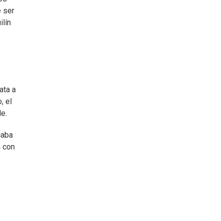
e ser
ilín
ata a
, el
e.
caba
n con