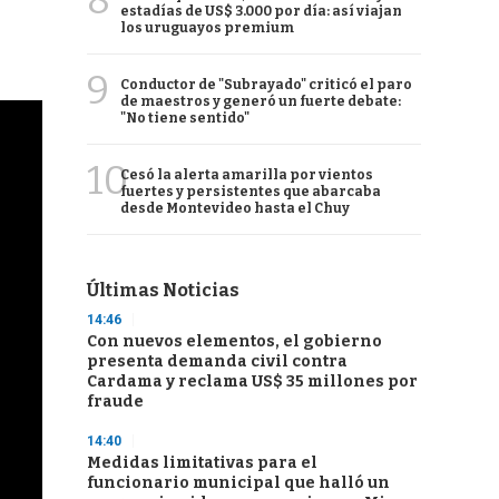
8
estadías de US$ 3.000 por día: así viajan
los uruguayos premium
9
Conductor de "Subrayado" criticó el paro
de maestros y generó un fuerte debate:
"No tiene sentido"
10
Cesó la alerta amarilla por vientos
fuertes y persistentes que abarcaba
desde Montevideo hasta el Chuy
Últimas Noticias
14:46
Con nuevos elementos, el gobierno
presenta demanda civil contra
Cardama y reclama US$ 35 millones por
fraude
14:40
Medidas limitativas para el
funcionario municipal que halló un