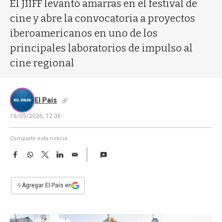
a
El JIIFF levantó amarras en el festival de
cine y abre la convocatoria a proyectos
iberoamericanos en uno de los
principales laboratorios de impulso al
cine regional
El País
16/05/2026, 12:36
Compartir esta noticia
F
W
T
L
E
a
h
w
i
m
c
a
i
n
a
e
t
t
k
i
+
Agregar El País en
b
s
t
e
l
o
A
e
d
o
p
r
I
k
p
n