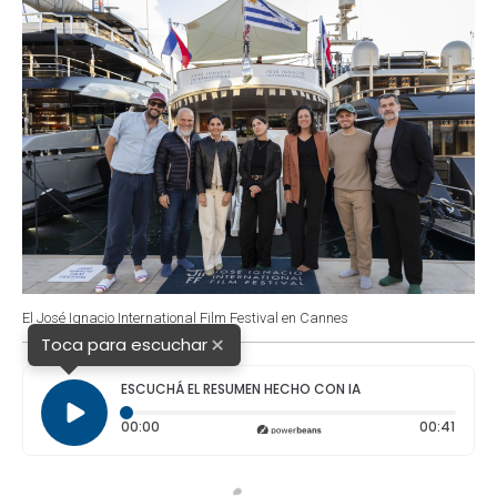
El José Ignacio International Film Festival en Cannes
×
Toca para escuchar
ESCUCHÁ EL RESUMEN HECHO CON IA
Tiempo transcurrido: 0 segundos
Durac
00:00
00:41