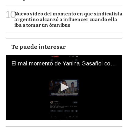
10
Nuevo video del momento en que sindicalista
argentino alcanzó a influencer cuando ella
iba a tomar un ómnibus
Te puede interesar
El mal momento de Yanina Gasañol con un hincha argentino en "Subrayado"
0
s