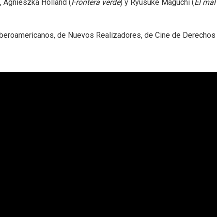
), Agnieszka Holland (
Frontera verde
) y Ryusuke Maguchi (
El mal
 iberoamericanos, de Nuevos Realizadores, de Cine de Derechos