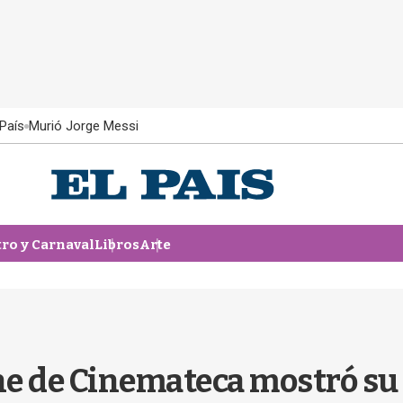
País
Murió Jorge Messi
tro y Carnaval
Libros
Arte
ine de Cinemateca mostró su 