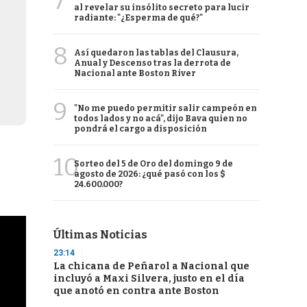
7
al revelar su insólito secreto para lucir
radiante: "¿Esperma de qué?"
8
Así quedaron las tablas del Clausura,
Anual y Descenso tras la derrota de
Nacional ante Boston River
9
"No me puedo permitir salir campeón en
todos lados y no acá", dijo Bava quien no
pondrá el cargo a disposición
10
Sorteo del 5 de Oro del domingo 9 de
agosto de 2026: ¿qué pasó con los $
24.600.000?
Últimas Noticias
23:14
La chicana de Peñarol a Nacional que
incluyó a Maxi Silvera, justo en el día
que anotó en contra ante Boston