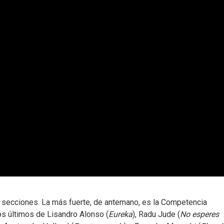
o secciones. La más fuerte, de antemano, es la Competencia
os últimos de Lisandro Alonso (
Eureka
), Radu Jude (
No esperes