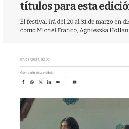
títulos para esta edici
El festival irá del 20 al 31 de marzo en
como Michel Franco, Agnieszka Holland
07/03/2024, 02:07
Compartir esta noticia
F
W
T
L
E
a
h
w
i
m
c
a
i
n
a
e
t
t
k
i
b
s
t
e
l
o
A
e
d
o
p
r
I
k
p
n