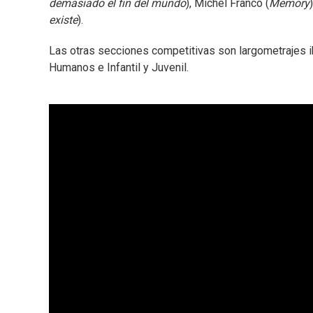
demasiado el fin del mundo
), Michel Franco (
Memory
existe
).
Las otras secciones competitivas son largometrajes
Humanos e Infantil y Juvenil.