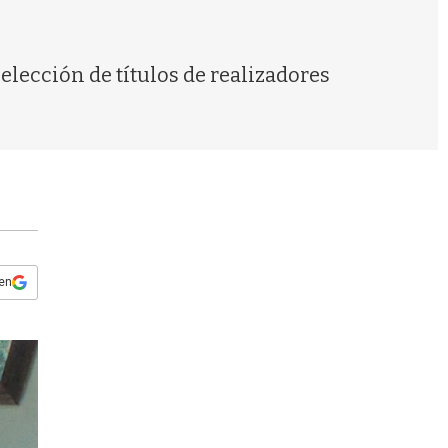
s
q
u
e
selección de títulos de realizadores
d
a
 en