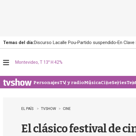
Temas del día:
Discurso Lacalle Pou
Partido suspendido
En Clave 
Montevideo, T 13° H 42%
M
e
n
u
Personajes
TV y radio
Música
Cine
Series
Tea
EL PAÍS
TVSHOW
CINE
El clásico festival de c