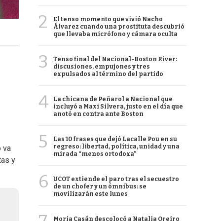
2
El tenso momento que vivió Nacho
Álvarez cuando una prostituta descubrió
que llevaba micrófono y cámara oculta
3
Tenso final del Nacional-Boston River:
discusiones, empujones y tres
expulsados al término del partido
4
La chicana de Peñarol a Nacional que
incluyó a Maxi Silvera, justo en el día que
anotó en contra ante Boston
5
Las 10 frases que dejó Lacalle Pou en su
regreso: libertad, política, unidad y una
 va
mirada “menos ortodoxa”
tas y
6
UCOT extiende el paro tras el secuestro
de un chofer y un ómnibus: se
movilizarán este lunes
Moria Casán descolocó a Natalia Oreiro