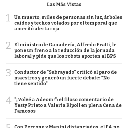
Las Más Vistas
1
Un muerto, miles de personas sin luz, árboles
caídos y techos volados por el temporal que
ameritó alerta roja
2
El ministro de Ganadería, Alfredo Fratti, le
pone un freno a la reducción de la jornada
laboral y pide que los robots aporten al BPS
3
Conductor de "Subrayado" criticó el paro de
maestros y generó un fuerte debate: "No
tiene sentido"
4
"¡Volvé a Adeom!": el filoso comentario de
Yesty Prieto a Valeria Ripoll en plena Cena de
Famosos
5
Con Perrone y Manini distanciados, el FA no