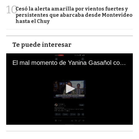
10
Cesó la alerta amarilla por vientos fuertes y
persistentes que abarcaba desde Montevideo
hasta el Chuy
Te puede interesar
El mal momento de Yanina Gasañol con un hincha argentino en "Subrayado"
0
s
e