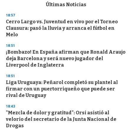
c
Últimas Noticias
o
n
18:57
d
Cerro Largo vs. Juventud en vivo por el Torneo
s
o
Clausura: pasó la lluvia y arranca el fútbol en
f
Melo
3
3
s
18:51
e
¡Bombazo! En España afirman que Ronald Araujo
c
deja Barcelona y será nuevo jugador del
o
n
Liverpool de Inglaterra
d
s
18:51
Liga Uruguaya: Peñarol completó su plantel al
firmar con un puertorriqueño que puede ser
rival de Uruguay
18:43
"Mezcla de dolor y gratitud": Orsi asistió al
velorio del secretario de la Junta Nacional de
Drogas