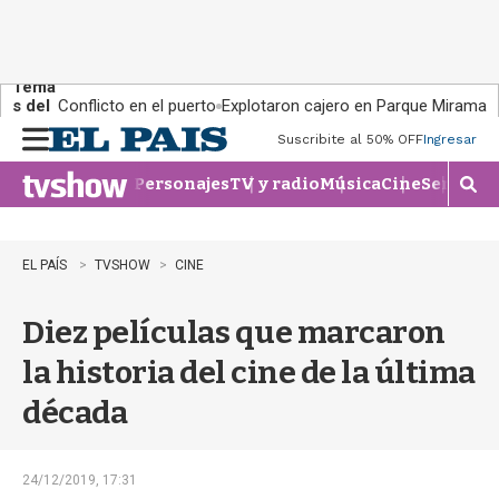
Tema
s del
Conflicto en el puerto
Explotaron cajero en Parque Miramar
día:
Suscribite al 50% OFF
Ingresar
M
e
Personajes
TV y radio
Música
Cine
Series
Te
n
M
u
o
s
t
EL PAÍS
TVSHOW
CINE
r
a
Diez películas que marcaron
r
b
la historia del cine de la última
�
s
década
q
u
e
d
24/12/2019, 17:31