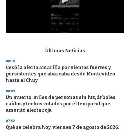
0
s
e
c
Últimas Noticias
o
n
08:19
d
Cesó la alerta amarilla por vientos fuertes y
s
o
persistentes que abarcaba desde Montevideo
f
hasta el Chuy
3
3
s
08:09
e
Un muerto, miles de personas sin luz, árboles
c
caídos y techos volados por el temporal que
o
n
ameritó alerta roja
d
s
07:52
Qué se celebra hoy, viernes 7 de agosto de 2026: