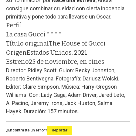
su nominación por
Nace una estrella
, Ahora
consigue combinar crueldad con cierta inocencia
primitiva y pone todo para llevarse un Oscar.
Perfil
La casa Gucci * * * *
Título original
The House of Gucci
Origen
Estados Unidos, 2021
Estreno
25 de noviembre, en cines
Director: Ridley Scott. Guion: Becky Johnston,
Roberto Bentivegna. Fotografía: Dariusz Wolski.
Editor: Claire Simpson. Música: Harry-Gregson
Williams. Con: Lady Gaga, Adam Driver, Jared Leto,
Al Pacino, Jeremy Irons, Jack Huston, Salma
Hayek. Duración: 157 minutos.
¿Encontraste un error?
Reportar