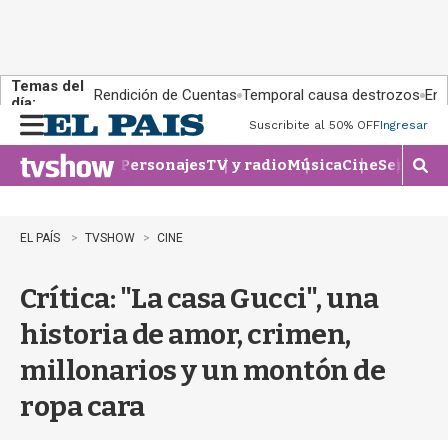
Temas del
Rendición de Cuentas
Temporal causa destrozos
En 
día:
Suscribite al 50% OFF
Ingresar
M
e
Personajes
TV y radio
Música
Cine
Series
Te
n
M
u
o
s
t
EL PAÍS
TVSHOW
CINE
r
a
Crítica: "La casa Gucci", una
r
b
historia de amor, crimen,
�
s
millonarios y un montón de
q
u
ropa cara
e
d