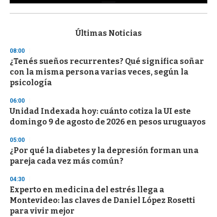
0
s
e
c
Últimas Noticias
o
n
08:00
d
¿Tenés sueños recurrentes? Qué significa soñar
s
o
con la misma persona varias veces, según la
f
psicología
3
3
s
06:00
e
Unidad Indexada hoy: cuánto cotiza la UI este
c
domingo 9 de agosto de 2026 en pesos uruguayos
o
n
d
05:00
s
¿Por qué la diabetes y la depresión forman una
pareja cada vez más común?
04:30
Experto en medicina del estrés llega a
Montevideo: las claves de Daniel López Rosetti
para vivir mejor