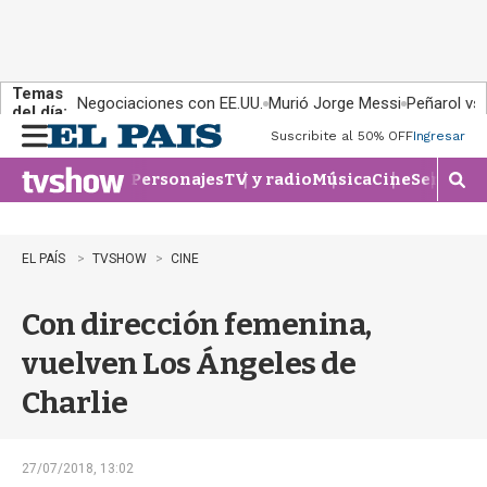
Temas
Negociaciones con EE.UU.
Murió Jorge Messi
Peñarol vs
del día:
Suscribite al 50% OFF
Ingresar
M
e
Personajes
TV y radio
Música
Cine
Series
Te
n
M
u
o
s
t
EL PAÍS
TVSHOW
CINE
r
a
Con dirección femenina,
r
b
vuelven Los Ángeles de
�
s
Charlie
q
u
e
d
27/07/2018, 13:02