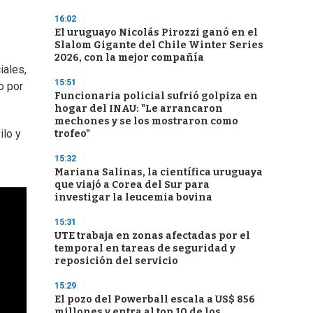
16:02
El uruguayo Nicolás Pirozzi ganó en el
Slalom Gigante del Chile Winter Series
2026, con la mejor compañía
iales,
15:51
o por
Funcionaria policial sufrió golpiza en
hogar del INAU: "Le arrancaron
mechones y se los mostraron como
ilo y
trofeo"
15:32
Mariana Salinas, la científica uruguaya
que viajó a Corea del Sur para
investigar la leucemia bovina
15:31
UTE trabaja en zonas afectadas por el
temporal en tareas de seguridad y
reposición del servicio
15:29
El pozo del Powerball escala a US$ 856
millones y entra al top 10 de los