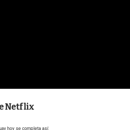
e Netflix
guay hoy se completa así: