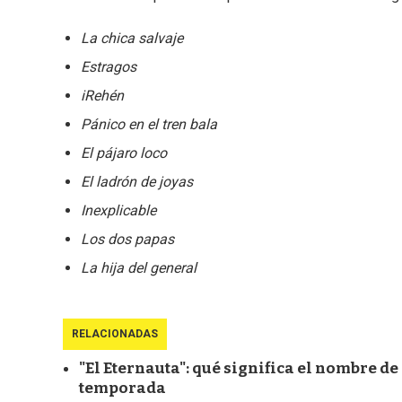
La chica salvaje
Estragos
iRehén
Pánico en el tren bala
El pájaro loco
El ladrón de joyas
Inexplicable
Los dos papas
La hija del general
RELACIONADAS
"El Eternauta": qué significa el nombre de
temporada