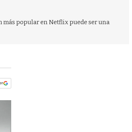
s
q
u
e
ilm más popular en Netflix puede ser una
d
a
 en