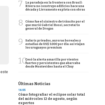
7
La paradoja en la frontera con Brasil:
Rivera no construye edificios hace una
década y Livramento explota con obras
8
Cómo fue el siniestro de tránsito por el
que murió Gabriel Rossi, secretario
general de Drogas
9
Safaris privados, auroras boreales y
estadías de US$ 3.000 por día: así viajan
los uruguayos premium
10
Cesó la alerta amarilla por vientos
fuertes y persistentes que abarcaba
desde Montevideo hasta el Chuy
s este
Últimas Noticias
16:05
Cómo fotografiar el eclipse solar total
del miércoles 12 de agosto, según
expertos