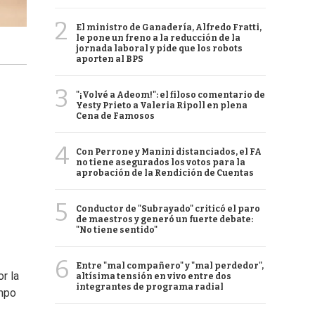
2
El ministro de Ganadería, Alfredo Fratti,
le pone un freno a la reducción de la
jornada laboral y pide que los robots
aporten al BPS
3
"¡Volvé a Adeom!": el filoso comentario de
Yesty Prieto a Valeria Ripoll en plena
Cena de Famosos
4
Con Perrone y Manini distanciados, el FA
no tiene asegurados los votos para la
aprobación de la Rendición de Cuentas
5
Conductor de "Subrayado" criticó el paro
de maestros y generó un fuerte debate:
"No tiene sentido"
6
Entre "mal compañero" y "mal perdedor",
or la
altísima tensión en vivo entre dos
integrantes de programa radial
empo