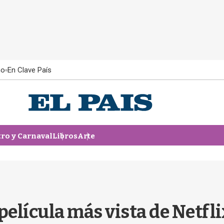
ño
En Clave País
tro y Carnaval
Libros
Arte
a película más vista de Netf