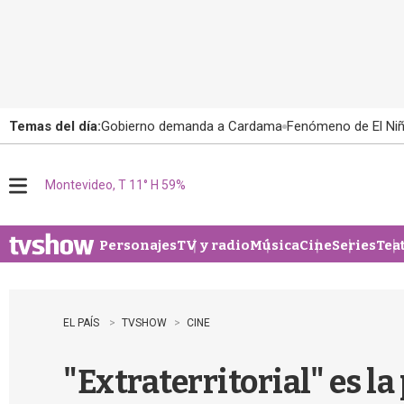
Temas del día:
Gobierno demanda a Cardama
Fenómeno de El Ni
Montevideo, T 11° H 59%
M
e
n
u
Personajes
TV y radio
Música
Cine
Series
Tea
EL PAÍS
TVSHOW
CINE
"Extraterritorial" es l