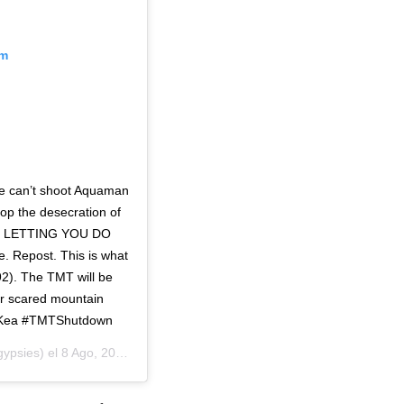
am
e can’t shoot Aquaman
top the desecration of
OT LETTING YOU DO
 Repost. This is what
92). The TMT will be
ur scared mountain
naKea #TMTShutdown
ypsies) el
8 Ago, 2019 a las 6:39 PDT