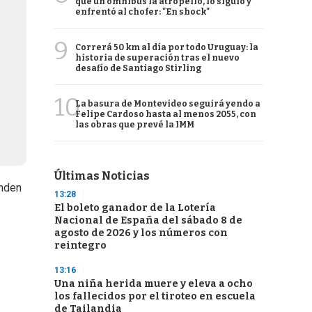
que un ómnibus la atropelló, lo siguió y
enfrentó al chofer: "En shock"
9
Correrá 50 km al día por todo Uruguay: la
historia de superación tras el nuevo
desafío de Santiago Stirling
10
La basura de Montevideo seguirá yendo a
Felipe Cardoso hasta al menos 2055, con
las obras que prevé la IMM
Últimas Noticias
enden
13:28
El boleto ganador de la Lotería
Nacional de España del sábado 8 de
agosto de 2026 y los números con
reintegro
13:16
Una niña herida muere y eleva a ocho
los fallecidos por el tiroteo en escuela
de Tailandia