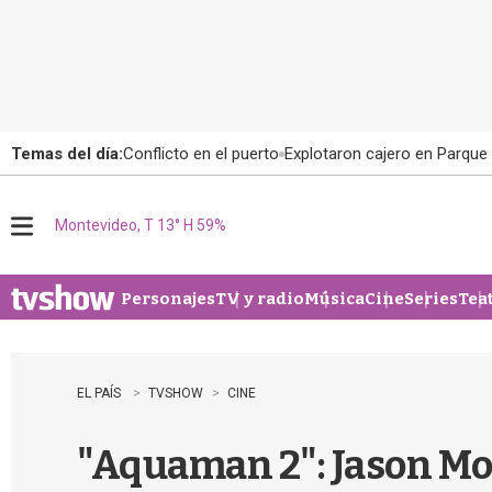
Temas del día:
Conflicto en el puerto
Explotaron cajero en Parque
Montevideo, T 13° H 59%
M
e
n
u
Personajes
TV y radio
Música
Cine
Series
Tea
EL PAÍS
TVSHOW
CINE
"Aquaman 2": Jason Mo