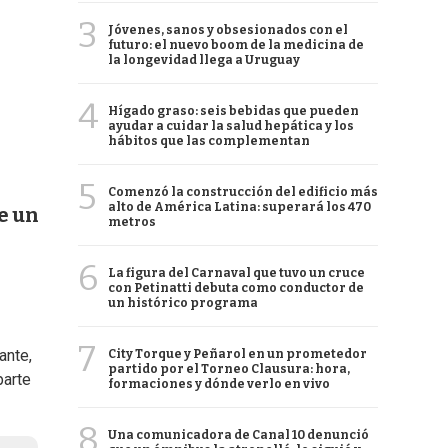
3
Jóvenes, sanos y obsesionados con el
futuro: el nuevo boom de la medicina de
la longevidad llega a Uruguay
4
Hígado graso: seis bebidas que pueden
ayudar a cuidar la salud hepática y los
hábitos que las complementan
5
Comenzó la construcción del edificio más
alto de América Latina: superará los 470
e un
metros
6
La figura del Carnaval que tuvo un cruce
con Petinatti debuta como conductor de
un histórico programa
7
ante,
City Torque y Peñarol en un prometedor
partido por el Torneo Clausura: hora,
parte
formaciones y dónde verlo en vivo
8
Una comunicadora de Canal 10 denunció