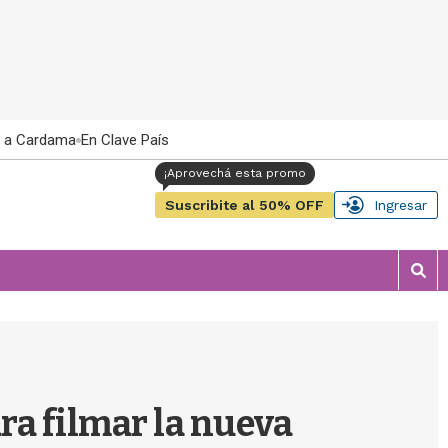
 a Cardama
En Clave País
Suscribite al 50% OFF
Ingresar
M
o
s
t
r
a
r
a filmar la nueva
b
�