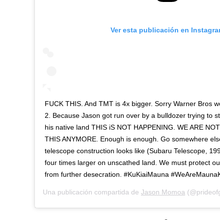
Ver esta publicación en Instagr
FUCK THIS. And TMT is 4x bigger. Sorry Warner Bros w
2. Because Jason got run over by a bulldozer trying to s
his native land THIS iS NOT HAPPENING. WE ARE N
THIS ANYMORE. Enough is enough. Go somewhere else.
telescope construction looks like (Subaru Telescope, 19
four times larger on unscathed land. We must protect o
from further desecration. #KuKiaiMauna #WeAreMau
Una publicación compartida de
Jason Momoa
(@prideofg