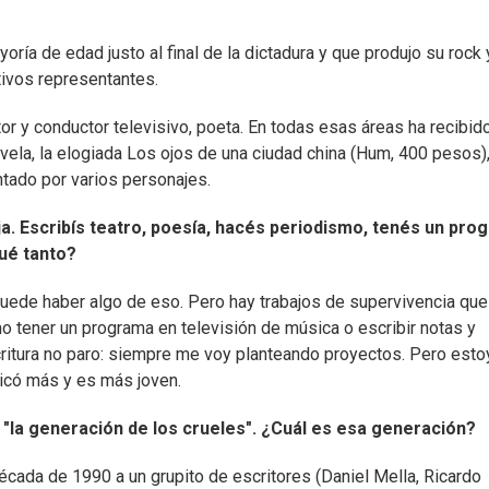
oría de edad justo al final de la dictadura y que produjo su rock
tivos representantes.
tor y conductor televisivo, poeta. En todas esas áreas ha recibid
vela, la elogiada Los ojos de una ciudad china (Hum, 400 pesos),
ntado por varios personajes.
ja. Escribís teatro, poesía, hacés periodismo, tenés un pro
qué tanto?
puede haber algo de eso. Pero hay trabajos de supervivencia que
o tener un programa en televisión de música o escribir notas y
critura no paro: siempre me voy planteando proyectos. Pero esto
licó más y es más joven.
e "la generación de los crueles". ¿Cuál es esa generación?
écada de 1990 a un grupito de escritores (Daniel Mella, Ricardo