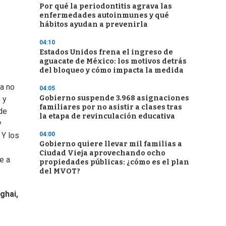
Por qué la periodontitis agrava las
enfermedades autoinmunes y qué
hábitos ayudan a prevenirla
04:10
Estados Unidos frena el ingreso de
aguacate de México: los motivos detrás
del bloqueo y cómo impacta la medida
a no
04:05
Gobierno suspende 3.968 asignaciones
 y
familiares por no asistir a clases tras
 de
la etapa de revinculación educativa
y
04:00
 Y los
Gobierno quiere llevar mil familias a
Ciudad Vieja aprovechando ocho
e a
propiedades públicas: ¿cómo es el plan
del MVOT?
ghai,