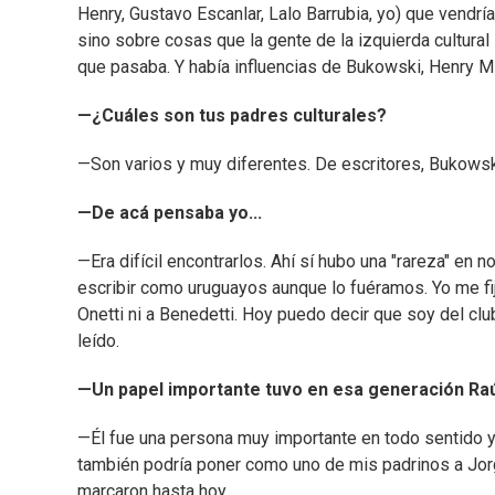
Henry, Gustavo Escanlar, Lalo Barrubia, yo) que vendrí
sino sobre cosas que la gente de la izquierda cultural
que pasaba. Y había influencias de Bukowski, Henry Mill
—¿Cuáles son tus padres culturales?
—Son varios y muy diferentes. De escritores, Bukowski
—De acá pensaba yo...
—Era difícil encontrarlos. Ahí sí hubo una "rareza" en
escribir como uruguayos aunque lo fuéramos. Yo me fij
Onetti ni a Benedetti. Hoy puedo decir que soy del cl
leído.
—Un papel importante tuvo en esa generación Raú
—Él fue una persona muy importante en todo sentido y 
también podría poner como uno de mis padrinos a Jor
marcaron hasta hoy.