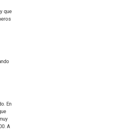
 y que
meros
uando
do. En
que
 muy
00. A