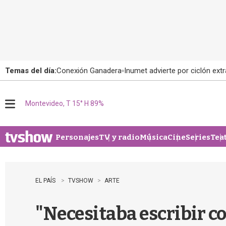
Temas del día:
Conexión Ganadera
Inumet advierte por ciclón extr
Montevideo, T 15° H 89%
M
e
n
u
Personajes
TV y radio
Música
Cine
Series
Tea
EL PAÍS
TVSHOW
ARTE
"Necesitaba escribir c