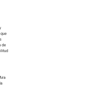
y
a que
s
a de
litud
Aira
la