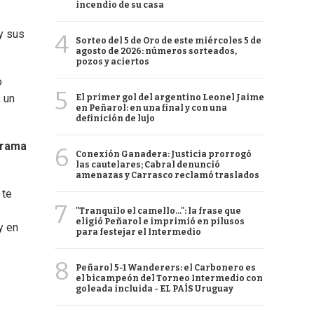
incendio de su casa
 y sus
4
Sorteo del 5 de Oro de este miércoles 5 de
agosto de 2026: números sorteados,
pozos y aciertos
o
5
 un
El primer gol del argentino Leonel Jaime
en Peñarol: en una final y con una
definición de lujo
grama
6
Conexión Ganadera: Justicia prorrogó
las cautelares; Cabral denunció
amenazas y Carrasco reclamó traslados
 te
7
"Tranquilo el camello...": la frase que
eligió Peñarol e imprimió en pilusos
y en
para festejar el Intermedio
8
Peñarol 5-1 Wanderers: el Carbonero es
el bicampeón del Torneo Intermedio con
goleada incluida - EL PAÍS Uruguay