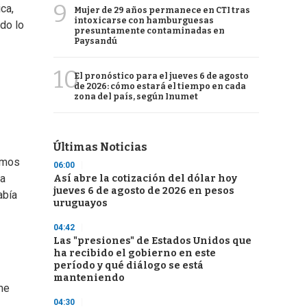
9
ca,
Mujer de 29 años permanece en CTI tras
intoxicarse con hamburguesas
do lo
presuntamente contaminadas en
Paysandú
10
El pronóstico para el jueves 6 de agosto
de 2026: cómo estará el tiempo en cada
zona del país, según Inumet
Últimas Noticias
íamos
06:00
 a
Así abre la cotización del dólar hoy
jueves 6 de agosto de 2026 en pesos
abía
uruguayos
04:42
Las "presiones" de Estados Unidos que
ha recibido el gobierno en este
período y qué diálogo se está
manteniendo
me
04:30